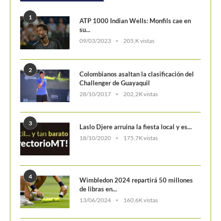
POSTS POPULARES
1
ATP 1000 Indian Wells: Monfils cae en
su...
09/03/2023
205,K vistas
2
Colombianos asaltan la clasificación del
Challenger de Guayaquil