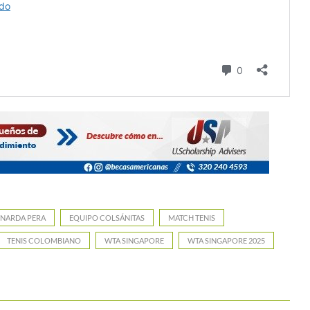
RNARDA PERA
EQUIPO COLSÁNITAS
MATCH TENIS
TENIS COLOMBIANO
WTA SINGAPORE
WTA SINGAPORE 2025