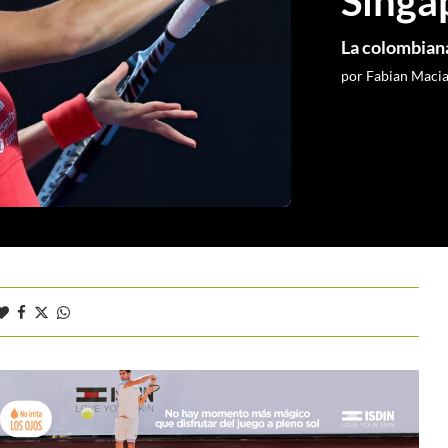
Singa
La colombiana
por
Fabian Maci