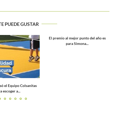
TE PUEDE GUSTAR
 mejor punto del año es
ra Simona...
M25 Ibagué: cuadro clasificatorio y
programación del domingo 25 de...