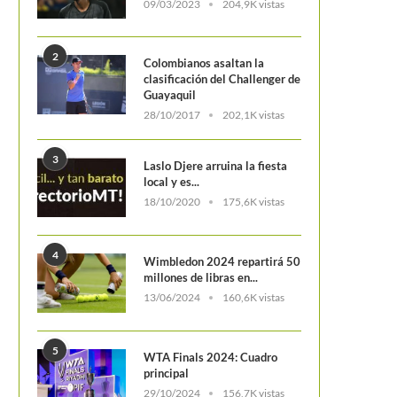
09/03/2023
204,9K vistas
2
Colombianos asaltan la
clasificación del Challenger de
Guayaquil
28/10/2017
202,1K vistas
EL ANUNCIO DE FEDERER
Francia conquista el ATP 
Auckland
3
Laslo Djere arruina la fiesta
local y es...
18/10/2020
175,6K vistas
4
Wimbledon 2024 repartirá 50
millones de libras en...
13/06/2024
160,6K vistas
5
WTA Finals 2024: Cuadro
principal
29/10/2024
156,7K vistas