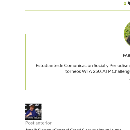
0
FAB
Estudiante de Comunicación Social y Periodism
torneos WTA 250, ATP Challenger
Post anterior
Jannik Sinner: «Ganar el Grand Slam es algo en lo que