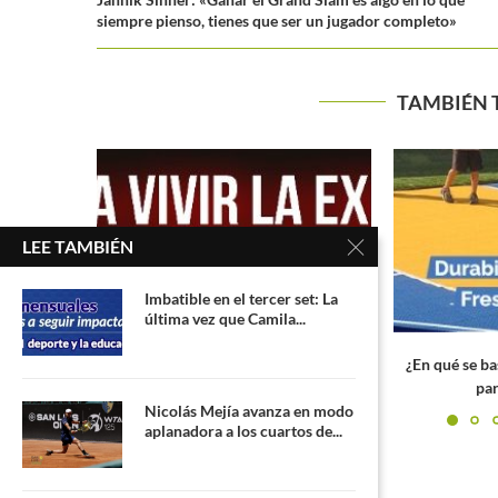
siempre pienso, tienes que ser un jugador completo»
TAMBIÉN 
El premio al
pa
LEE TAMBIÉN
Imbatible en el tercer set: La
última vez que Camila...
camino a
¿En qué se basó el Equipo Colsanitas
para escoger a...
Nicolás Mejía avanza en modo
aplanadora a los cuartos de...