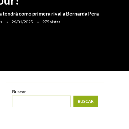
pur?
 tendrá como primera rival a Bernarda Pera
as
26/01/2025
975
vistas
Buscar
BUSCAR