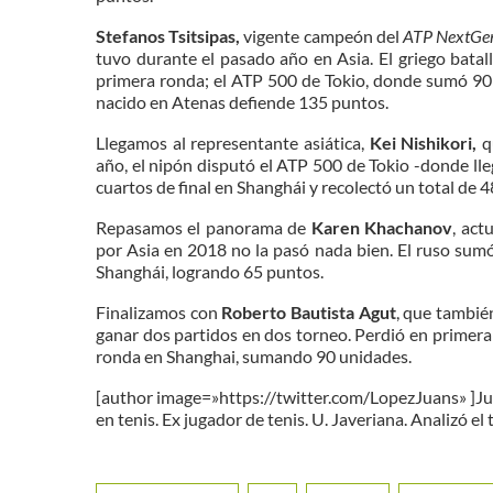
Stefanos Tsitsipas,
vigente campeón del
ATP NextGen
tuvo durante el pasado año en Asia. El griego bata
primera ronda; el ATP 500 de Tokio, donde sumó 90 
nacido en Atenas defiende 135 puntos.
Llegamos al representante asiática,
Kei Nishikori,
q
año, el nipón disputó el ATP 500 de Tokio -donde lle
cuartos de final en Shanghái y recolectó un total de 
Repasamos el panorama de
Karen Khachanov
, act
por Asia en 2018 no la pasó nada bien. El ruso sumó
Shanghái, logrando 65 puntos.
Finalizamos con
Roberto Bautista Agut
, que también
ganar dos partidos en dos torneo. Perdió en primera 
ronda en Shanghai, sumando 90 unidades.
[author image=»https://twitter.com/LopezJuans» ]Ju
en tenis. Ex jugador de tenis. U. Javeriana. Analizó el