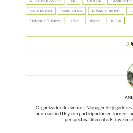
ALEXANDER ZVEREV
ATP
ATP TOUR
DANIIL MEDV
MASTERS 1000
MATCH TENIS
NOVAK DJOKOVIC
R
STEFANOS TSITSIPAS
TENIS
TENNIS
TOP 10
0
AND
Organizador de eventos. Manager de jugadores. P
puntuación ITF y con participación en torneos p
perspectiva diferente. Estuve en el