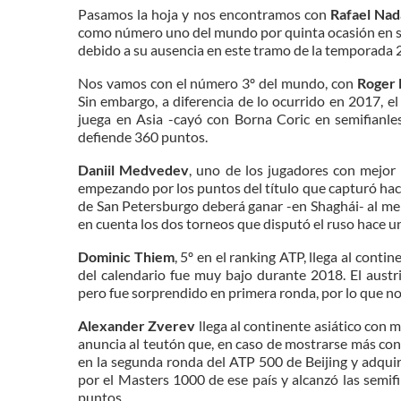
Pasamos la hoja y nos encontramos con
Rafael Nad
como número uno del mundo por quinta ocasión en su 
debido a su ausencia en este tramo de la temporada 
Nos vamos con el número 3º del mundo, con
Roger 
Sin embargo, a diferencia de lo ocurrido en 2017, 
juega en Asia -cayó con Borna Coric en semifianle
defiende 360 puntos.
Daniil Medvedev
, uno de los jugadores con mejor 
empezando por los puntos del título que capturó hac
de San Petersburgo deberá ganar -en Shaghái- al men
en cuenta los dos torneos que disputó el ruso hace u
Dominic Thiem
, 5º en el ranking ATP, llega al conti
del calendario fue muy bajo durante 2018. El aust
pero fue sorprendido en primera ronda, por lo que n
Alexander Zverev
llega al continente asiático con m
anuncia al teutón que, en caso de mostrarse más cons
en la segunda ronda del ATP 500 de Beijing y adqui
por el Masters 1000 de ese país y alcanzó las semi
puntos.