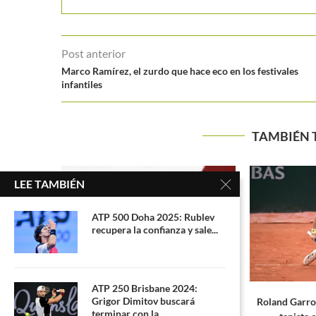
Post anterior
Marco Ramírez, el zurdo que hace eco en los festivales
infantiles
TAMBIÉN 
LEE TAMBIÉN
ATP 500 Doha 2025: Rublev
recupera la confianza y sale...
ATP 250 Brisbane 2024:
Grigor Dimitov buscará
momento de
Roland Garros 2025: Lois Boisson, la
Nuevo hora
terminar con la...