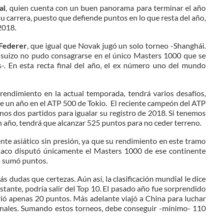
al
, quien cuenta con un buen panorama para terminar el año
carrera, puesto que defiende puntos en lo que resta del año,
2018.
Federer
, que igual que Novak jugó un solo torneo -Shanghái.
el suizo no pudo consagrarse en el único Masters 1000 que se
s-. En esta recta final del año, el ex número uno del mundo
rendimiento en la actual temporada, tendrá varios desafíos,
e un año en el ATP 500 de Tokio. El reciente campeón del ATP
os dos partidos para igualar su registro de 2018. Si tenemos
n año, tendrá que alcanzar 525 puntos para no ceder terreno.
nente asiático sin presión, ya que su rendimiento en este tramo
riaco disputó únicamente el Masters 1000 de ese continente
o sumó puntos.
ás dudas que certezas. Aún así, la clasificación mundial le dice
tante, podría salir del Top 10. El pasado año fue sorprendido
rió apenas 20 puntos. Más adelante viajó a China para luchar
finales. Sumando estos torneos, debe conseguir -mínimo- 110