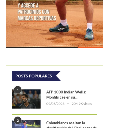
POSTS POPULARES
1
ATP 1000 Indian Wells:
Monfils cae en su...
09/03/2023
204,9K vistas
2
Colombianos asaltan la
clasificación del Challenger de