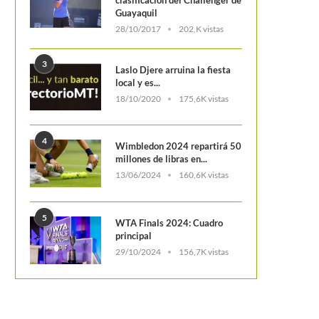
Guayaquil
28/10/2017
202,K vistas
3
Laslo Djere arruina la fiesta
local y es...
18/10/2020
175,6K vistas
4
Wimbledon 2024 repartirá 50
millones de libras en...
Sloane Stephen
13/06/2024
160,6K vistas
semifi
5
WTA Finals 2024: Cuadro
principal
29/10/2024
156,7K vistas
Alejandro Hoyos y Johan Rodríguez