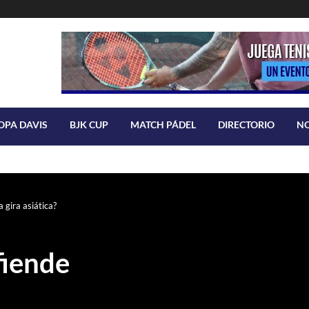
OPA DAVIS
BJK CUP
MATCH PÁDEL
DIRECTORIO
N
 gira asiática?
fiende