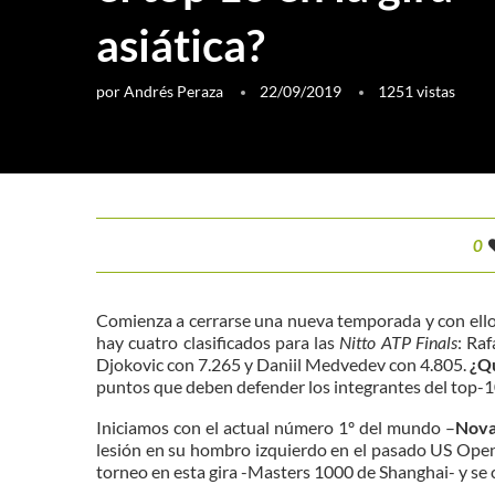
asiática?
por
Andrés Peraza
22/09/2019
1251
vistas
0
Comienza a cerrarse una nueva temporada y con ello e
hay cuatro clasificados para las
Nitto ATP Finals
: Ra
Djokovic con 7.265 y Daniil Medvedev con 4.805.
¿Qu
puntos que deben defender los integrantes del top-10
Iniciamos con el actual número 1º del mundo –
Nova
lesión en su hombro izquierdo en el pasado US Ope
torneo en esta gira -Masters 1000 de Shanghai- y se