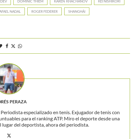
EDEV
DOMINIC THIEM
KAREN KHACHANOV
KEI NISHIKORI
AFAEL NADAL
ROGER FEDERER
SHANGHÁI
RÉS PERAZA
eriodista especializado en tenis. Exjugador de tenis con
untuables para el ranking ATP. Miro el deporte desde una
 lugar del deportista, ahora del periodista.