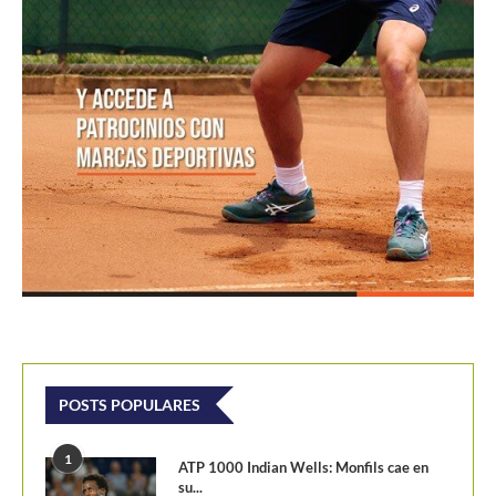
POSTS POPULARES
1
ATP 1000 Indian Wells: Monfils cae en
su...
09/03/2023
204,9K vistas
2
Colombianos asaltan la clasificación del
Challenger de Guayaquil
28/10/2017
202,K vistas
3
Laslo Djere arruina la fiesta local y es...
18/10/2020
175,5K vistas