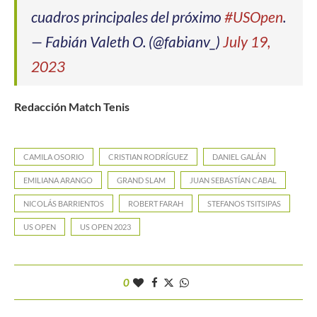
cuadros principales del próximo
#USOpen
.
— Fabián Valeth O. (@fabianv_)
July 19,
2023
Redacción Match Tenis
CAMILA OSORIO
CRISTIAN RODRÍGUEZ
DANIEL GALÁN
EMILIANA ARANGO
GRAND SLAM
JUAN SEBASTÍAN CABAL
NICOLÁS BARRIENTOS
ROBERT FARAH
STEFANOS TSITSIPAS
US OPEN
US OPEN 2023
0