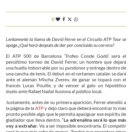
0
Lentamente la llama de David Ferrer en el Circuito ATP Tour se
apaga ¿Qué hará después de dar por concluida su carrera?
El ATP 500 de Barcelona ‘Trofeo Conde Godó’ será el
penúltimo torneo de David Ferrer, un hombre que dejará
una huella imborrable por su pundonor y entrega dentro de
una cancha de tenis. El debut en el certamen catalán se dará
ante el alemán Mischa Zverev, de ganar se topará con el
francés Lucas Pouille, y de vencer al galo un hipotético
duelo ante Rafael Nadal ilusiona al público local.
Justamente, antes de su primera aparición, Ferrer atendió a
la página de la
ATP
y dejo claro que deberá encontrar lo más
pronto posible algo que le permita apaciguar ese espíritu de
gladiador que lleva dentro. “
La adrenalina será lo que más
voy a extrañar
. Va a ser imposible encontrarla. El competir
será lo que más eche de menos. Tendré que encontrar otras