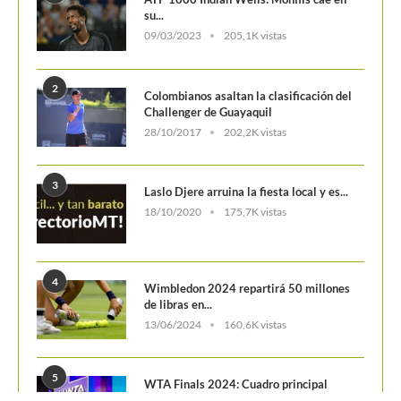
09/03/2023
205,1K vistas
2
Colombianos asaltan la clasificación del
Challenger de Guayaquil
28/10/2017
202,2K vistas
3
Laslo Djere arruina la fiesta local y es...
18/10/2020
175,7K vistas
4
Wimbledon 2024 repartirá 50 millones
de libras en...
13/06/2024
160,6K vistas
5
WTA Finals 2024: Cuadro principal
29/10/2024
156,7K vistas