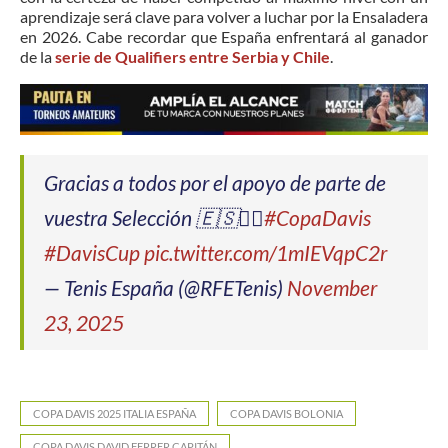
aprendizaje será clave para volver a luchar por la Ensaladera
en 2026. Cabe recordar que España enfrentará al ganador
de la
serie de Qualifiers entre Serbia y Chile
.
Gracias a todos por el apoyo de parte de
vuestra Selección 🇪🇸❤️‍🔥
#CopaDavis
#DavisCup
pic.twitter.com/1mIEVqpC2r
— Tenis España (@RFETenis)
November
23, 2025
COPA DAVIS 2025 ITALIA ESPAÑA
COPA DAVIS BOLONIA
COPA DAVIS DAVID FERRER CAPITÁN