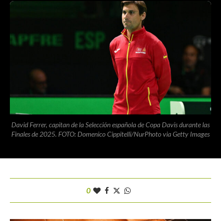
David Ferrer, capitan de la Selección española de Copa Davis durante las
Finales de 2025. FOTO: Domenico Cippitelli/NurPhoto via Getty Images
0