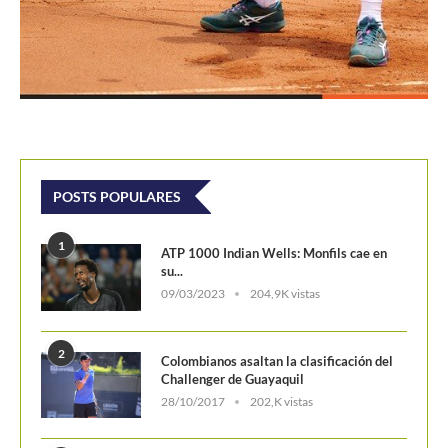
POSTS POPULARES
1
ATP 1000 Indian Wells: Monfils cae en
su...
09/03/2023
204,9K vistas
2
Colombianos asaltan la clasificación del
Challenger de Guayaquil
28/10/2017
202,K vistas