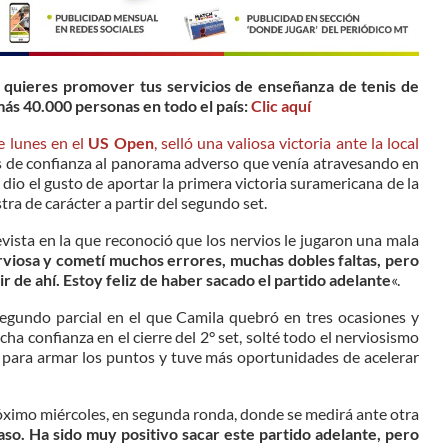
 quieres promover tus servicios de enseñanza de tenis de
más 40.000 personas en todo el país:
Clic aquí
 lunes en el
US Open
, selló una valiosa victoria ante la local
s de confianza al panorama adverso que venía atravesando en
dio el gusto de aportar la primera victoria suramericana de la
ra de carácter a partir del segundo set.
vista en la que reconoció que los nervios le jugaron una mala
viosa y cometí muchos errores, muchas dobles faltas, pero
ir de ahí. Estoy feliz de haber sacado el partido adelante
«.
 segundo parcial en el que Camila quebró en tres ocasiones y
a confianza en el cierre del 2° set, solté todo el nerviosismo
 para armar los puntos y tuve más oportunidades de acelerar
próximo miércoles, en segunda ronda, donde se medirá ante otra
aso. Ha sido muy positivo sacar este partido adelante, pero