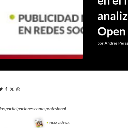
en el 
analiz
Open
por
Andrés Pera
os participaciones como profesional.