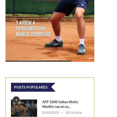
POSTS POPULARES
1
ATP 1000 Indian Wells:
Monfils cae en su...
09/03/2023
205,K vistas