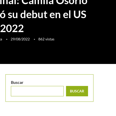
final: Camila Osorio
ó su debut en el US
 2022
za
29/08/2022
862
vistas
Buscar
BUSCAR