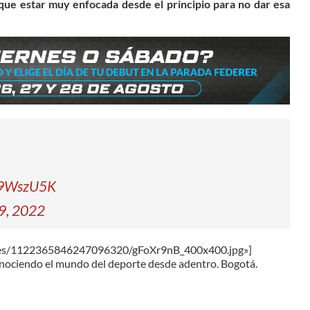
que estar muy enfocada desde el principio para no dar esa
tj9WszU5K
9, 2022
mages/1122365846247096320/gFoXr9nB_400x400.jpg»]
ociendo el mundo del deporte desde adentro. Bogotá.