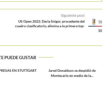
Siguiente post
US Open 2022: Daria Snigur, procedente del
cuadro clasificatorio, elimina a la primera top-
10
TE PUEDE GUSTAR
ldson se despidió de
o en medio de la...