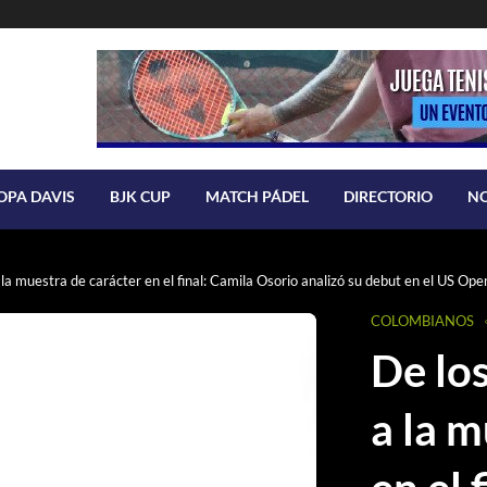
OPA DAVIS
BJK CUP
MATCH PÁDEL
DIRECTORIO
N
 a la muestra de carácter en el final: Camila Osorio analizó su debut en el US Op
COLOMBIANOS
De los
a la m