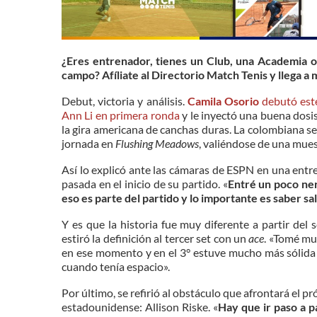
¿Eres entrenador, tienes un Club, una Academia o
campo? Afíliate al Directorio Match Tenis y llega a 
Debut, victoria y análisis.
Camila Osorio
debutó este
Ann Li en primera ronda
y le inyectó una buena dosi
la gira americana de canchas duras. La colombiana se 
jornada en
Flushing Meadows
, valiéndose de una muest
Así lo explicó ante las cámaras de ESPN en una entre
pasada en el inicio de su partido. «
Entré un poco ner
eso es parte del partido y lo importante es saber sal
Y es que la historia fue muy diferente a partir del
estiró la definición al tercer set con un
ace
. «
Tomé much
en ese momento y en el 3° estuve mucho más sólida
cuando tenía espacio».
Por último, se refirió al obstáculo que afrontará el 
estadounidense: Allison Riske. «
Hay que ir paso a p