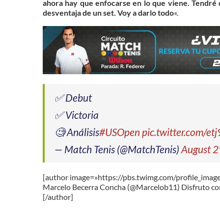
ahora hay que enfocarse en lo que
viene. Tendré 
desventaja de un set. Voy a darlo todo
«.
✅ Debut
✅ Victoria
🧐 Análisis
#USOpen
pic.twitter.com/e
— Match Tenis (@MatchTenis)
August 2
[author image=»https://pbs.twimg.com/profile_i
Marcelo Becerra Concha (@Marcelob11) Disfruto con
[/author]