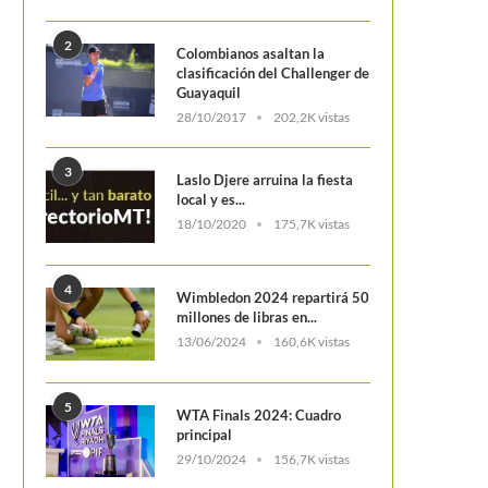
2
Colombianos asaltan la
clasificación del Challenger de
Guayaquil
28/10/2017
202,2K vistas
3
Laslo Djere arruina la fiesta
local y es...
18/10/2020
175,7K vistas
4
Wimbledon 2024 repartirá 50
Thiem explota contra la org
millones de libras en...
en Roma: «Me molesta la
13/06/2024
160,6K vistas
5
WTA Finals 2024: Cuadro
principal
29/10/2024
156,7K vistas