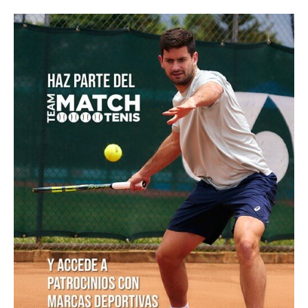
Masters 1000 Montreal 2026: programación del
sábado 8 de agosto
Horario de la serie Colombia Vs. Paraguay que otorga
un cupo a la Billie Jean King Cup
Daniel Salazar a un paso de su 1ª final profesional en
el M15 Bielsko Biala