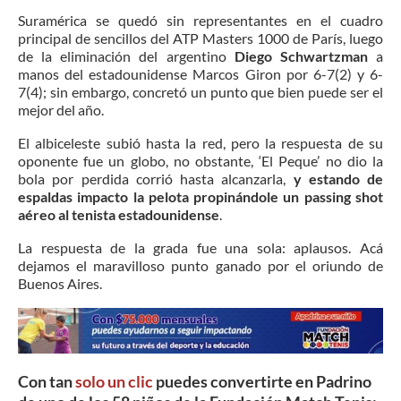
Suramérica se quedó sin representantes en el cuadro
principal de sencillos del ATP Masters 1000 de París, luego
de la eliminación del argentino
Diego Schwartzman
a
manos del estadounidense Marcos Giron por 6-7(2) y 6-
7(4); sin embargo, concretó un punto que bien puede ser el
mejor del año.
El albiceleste subió hasta la red, pero la respuesta de su
oponente fue un globo, no obstante, ‘El Peque’ no dio la
bola por perdida corrió hasta alcanzarla,
y estando de
espaldas impacto la pelota propinándole un passing shot
aéreo al tenista estadounidense
.
La respuesta de la grada fue una sola: aplausos. Acá
dejamos el maravilloso punto ganado por el oriundo de
Buenos Aires.
Con tan
solo un clic
puedes convertirte en Padrino