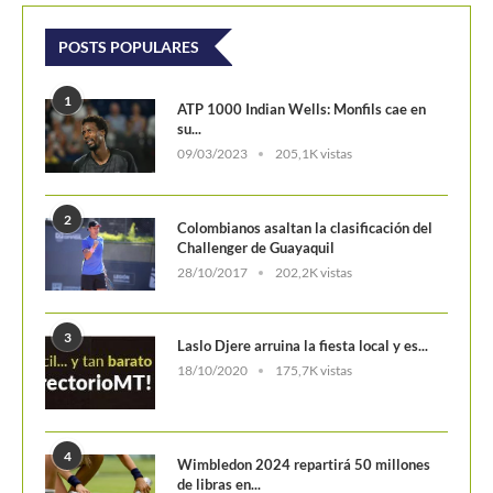
POSTS POPULARES
1
ATP 1000 Indian Wells: Monfils cae en
su...
09/03/2023
205,1K vistas
2
Colombianos asaltan la clasificación del
Challenger de Guayaquil
28/10/2017
202,2K vistas
3
Laslo Djere arruina la fiesta local y es...
18/10/2020
175,7K vistas
4
Wimbledon 2024 repartirá 50 millones