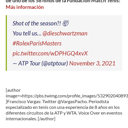
de uno de los 58 niños de la Fundación Match Tenis:
Más información
Shot of the season?! 🤯
You tell us…
@dieschwartzman
#RolexParisMasters
pic.twitter.com/wDPHGQ4xvX
— ATP Tour (@atptour)
November 3, 2021
[author
image=»https://pbs.twimg.com/profile_images/5329020408
]Francisco Vargas: Twitter @VargasPacho. Periodista
especializado en tenis con una experiencia de 8 años en los
diferentes circuitos de la ATP y WTA. Voice Over en eventos
internacionales. [/author]