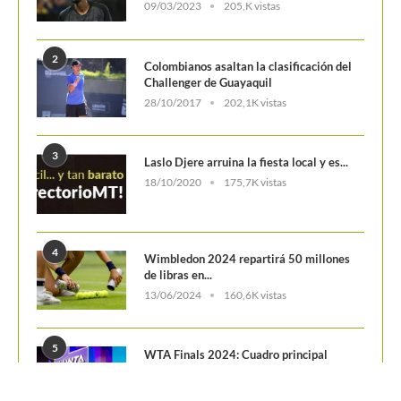
POSTS POPULARES
1
ATP 1000 Indian Wells: Monfils cae en
su...
09/03/2023
205,K vistas
2
Colombianos asaltan la clasificación del
Challenger de Guayaquil
28/10/2017
202,1K vistas