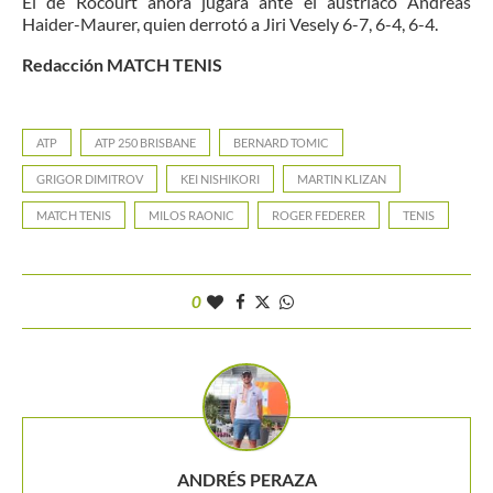
El de Rocourt ahora jugará ante el austriaco Andreas
Haider-Maurer, quien derrotó a Jiri Vesely 6-7, 6-4, 6-4.
Redacción MATCH TENIS
ATP
ATP 250 BRISBANE
BERNARD TOMIC
GRIGOR DIMITROV
KEI NISHIKORI
MARTIN KLIZAN
MATCH TENIS
MILOS RAONIC
ROGER FEDERER
TENIS
0
ANDRÉS PERAZA