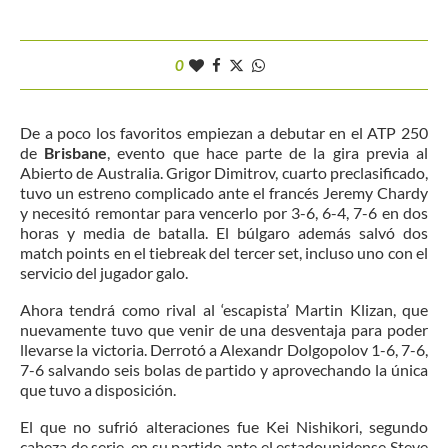
0
De a poco los favoritos empiezan a debutar en el ATP 250
de
Brisbane
, evento que hace parte de la gira previa al
Abierto de Australia. Grigor Dimitrov, cuarto preclasificado,
tuvo un estreno complicado ante el francés Jeremy Chardy
y necesitó remontar para vencerlo por 3-6, 6-4, 7-6 en dos
horas y media de batalla. El búlgaro además salvó dos
match points en el tiebreak del tercer set, incluso uno con el
servicio del jugador galo.
Ahora tendrá como rival al ‘escapista’ Martin Klizan, que
nuevamente tuvo que venir de una desventaja para poder
llevarse la victoria. Derrotó a Alexandr Dolgopolov 1-6, 7-6,
7-6 salvando seis bolas de partido y aprovechando la única
que tuvo a disposición.
El que no sufrió alteraciones fue Kei Nishikori, segundo
cabeza de serie, en su partido ante el estadounidense Steve