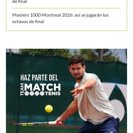
Últimos posts
Alicia Londoño se lleva el primer punto y acerca a
Colombia a la Billie Jean King Cup Jr.
[En vivo] Colombia se juega la clasificación a la Billie
Jean King Cup Jr.
Daniel Salazar rompe el techo y accede a su 1ª final en
el M15 Bielsko-Biała
WTA 1000 Toronto 2026: así se jugarán los octavos
de final
Masters 1000 Montreal 2026: así se jugarán los
octavos de final