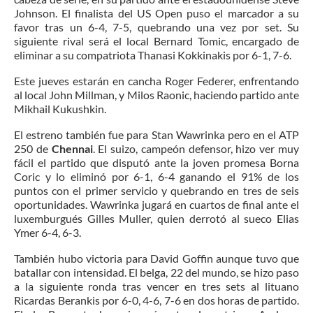
Johnson. El finalista del US Open puso el marcador a su
favor tras un 6-4, 7-5, quebrando una vez por set. Su
siguiente rival será el local Bernard Tomic, encargado de
eliminar a su compatriota Thanasi Kokkinakis por 6-1, 7-6.
Este jueves estarán en cancha Roger Federer, enfrentando
al local John Millman, y Milos Raonic, haciendo partido ante
Mikhail Kukushkin.
El estreno también fue para Stan Wawrinka pero en el ATP
250 de
Chennai
. El suizo, campeón defensor, hizo ver muy
fácil el partido que disputó ante la joven promesa Borna
Coric y lo eliminó por 6-1, 6-4 ganando el 91% de los
puntos con el primer servicio y quebrando en tres de seis
oportunidades. Wawrinka jugará en cuartos de final ante el
luxemburgués Gilles Muller, quien derrotó al sueco Elias
Ymer 6-4, 6-3.
También hubo victoria para David Goffin aunque tuvo que
batallar con intensidad. El belga, 22 del mundo, se hizo paso
a la siguiente ronda tras vencer en tres sets al lituano
Ricardas Berankis por 6-0, 4-6, 7-6 en dos horas de partido.