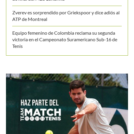
Últimos posts
Medvedev corta su racha y cede ante Van de
Zandshulp en Montreal
Noskova regresó tras Wimbledon y cayó en su debut
en el WTA de Toronto
Juan Sebastián Osorio y Salvador Price a los cuartos
de final del M25 Londrina
Zverev es sorprendido por Griekspoor y dice adiós al
ATP de Montreal
Equipo femenino de Colombia reclama su segunda
victoria en el Campeonato Suramericano Sub-16 de
Tenis