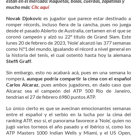
están en el mercado: Raquetas, bolas, cuerdas, zapatillas y
mucho más:
Clic aquí
Novak Djokovic
es jugador que parece estar destinado a
romper récords, incluso fiera de la cancha, pues no juega
desde el pasado Abierto de Australia, certamen en el que se
coronó campeón y alzó su 22° título de Grand Slam. Este
lunes 20 de febrero de 2023, ‘Nole’ alcanzó las 377 semanas
como N.°1 del mundo, igualando el récord a nivel general en
la historia del tenis, el cual ostentó hasta hoy la alemana
Steffi Graff
.
Sin embargo, esto no acabará acá, pues en una semana lo
romperá,
aunque podría compartir la cima con el español
Carlos Alcaraz
, pues ambos jugadores, en dado caso que
Alcaraz sea el campeón del ATP 500 Río de Janeiro,
tendrían el 27 de febrero 6980 puntos ATP.
Lo único cierto es que se avecinan emocionantes semanas
entre el español y el serbio en la lucha por la cima del
ranking ATP, eso sí, el panorama favorece a ‘Nole’, quien no
jugó varios torneos el año pasado y el ibérico sí, como los
ATP Masters 1000 Indian Wells y Miami, y el US Open,