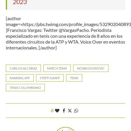
2023
[author
image=»https://pbs.twimg.com/profile_images/5329020408
]Francisco Vargas: Twitter @VargasPacho. Periodista
especializado en tenis con una experiencia de 8 años en los
diferentes circuitos de la ATP y WTA. Voice Over en eventos
internacionales. [/author]
CARLOS ALCARAZ
MATCH TENIS
NOVAK DJOKOVIC
RANKING ATP
STEFFI GRAFF
TENIS
TENIS COLOMBIANO
0