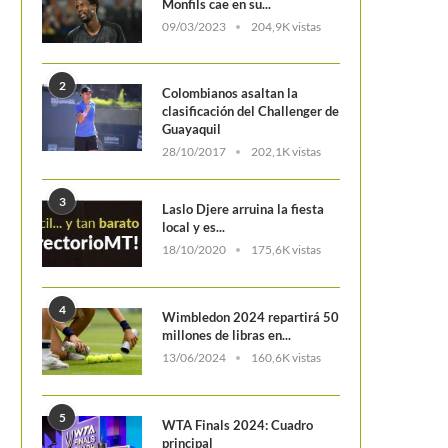
Monfils cae en su...
09/03/2023
204,9K vistas
2
Colombianos asaltan la
clasificación del Challenger de
Guayaquil
28/10/2017
202,1K vistas
3
Laslo Djere arruina la fiesta
local y es...
18/10/2020
175,6K vistas
4
Wimbledon 2024 repartirá 50
millones de libras en...
13/06/2024
160,6K vistas
5
WTA Finals 2024: Cuadro
principal