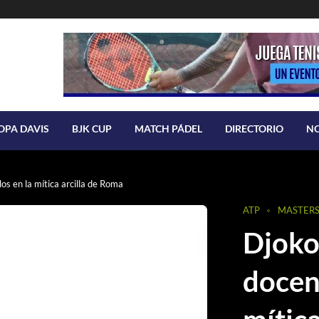
OPA DAVIS
BJK CUP
MATCH PÁDEL
DIRECTORIO
N
los en la mítica arcilla de Roma
ATP
MASTERS
Djokov
docena