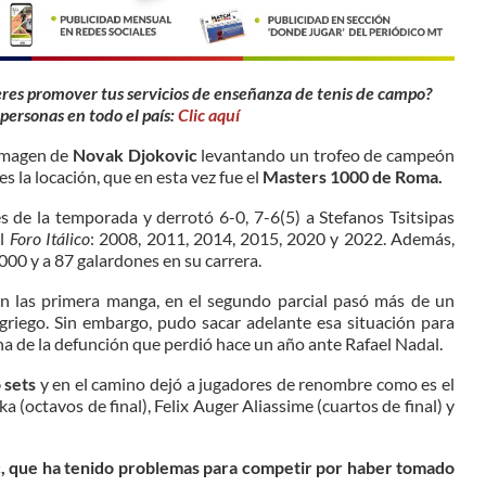
eres promover tus servicios de enseñanza de tenis de campo?
personas en todo el país:
Clic aquí
 imagen de
Novak Djokovic
levantando un trofeo de campeón
s la locación, que en esta vez fue el
Masters 1000 de Roma.
es de la temporada y derrotó 6-0, 7-6(5) a Stefanos Tsitsipas
el
Foro Itálico
:
2008,
2011,
2014,
2015,
2020 y
2022. Además,
00 y a 87 galardones en su carrera.
 las primera manga, en el segundo parcial pasó más de un
 griego. Sin embargo, pudo sacar adelante esa situación para
a de la defunción que perdió hace un año ante Rafael Nadal.
 sets
y en el camino dejó a jugadores de renombre como es el
(octavos de final), Felix Auger Aliassime (cuartos de final) y
vic, que ha tenido problemas para competir por haber tomado