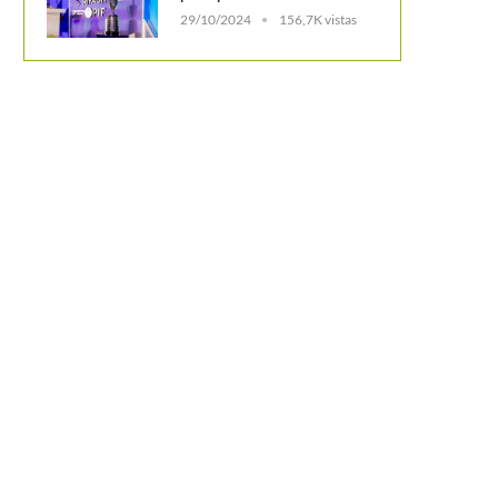
29/10/2024
156,7K vistas
Garbiñe Muguruza debuta con victoria
PSICOLOGÍA DEL DEPOR
en el WTA Trophy y...
CERTIFICACIÓN COMO “M
TENNIS-COACH”