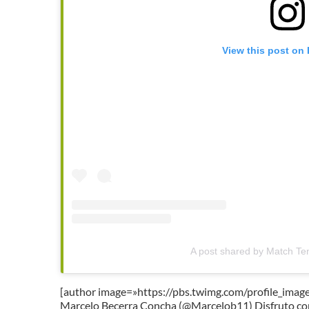
View this post on
A post shared by Match Te
[author image=»https://pbs.twimg.com/profile_i
Marcelo Becerra Concha (@Marcelob11) Disfruto con