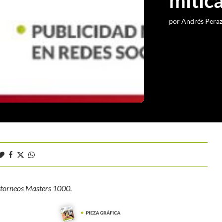
mític
por
Andrés Pera
n torneos Masters 1000.