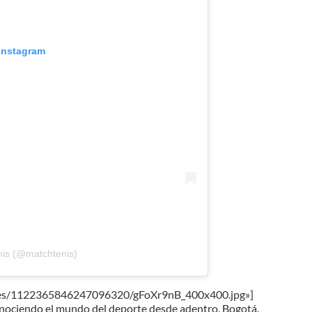
 Instagram
nis (@matchtenis)
mages/1122365846247096320/gFoXr9nB_400x400.jpg»]
ociendo el mundo del deporte desde adentro. Bogotá.