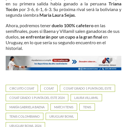
en su primera salida había ganado a la peruana
Triana
Tocón
por 3-6, 6-1, 6-3. Su próxima rival será la boliviana y
segunda siembra
Maria Laura Sejas
.
Ahora, podremos tener
duelo 100% cafetero
en las
semifinales, pues si Baena y Villamil salen ganadoras de sus
duelos,
se enfrentarán por un cupo a la gran final
en
Uruguay, en lo que sería su segundo encuentro en el
historial.
CIRCUITO COSAT
COSAT
COSAT GRADO 1 PUNTA DEL ESTE
COSAT GRADO 1 PUNTA DEL ESTE 2024
LAURA VILLAMIL
MARÍA GABRIELA BAENA
MATCH TENIS
TENIS
TENIS COLOMBIANO
URUGUAY BOWL
URUGUAY BOWL 2024