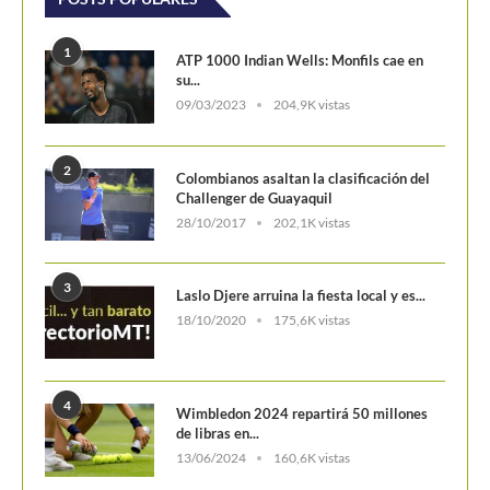
1
ATP 1000 Indian Wells: Monfils cae en
su...
09/03/2023
204,9K vistas
2
Colombianos asaltan la clasificación del
Challenger de Guayaquil
28/10/2017
202,1K vistas
3
Laslo Djere arruina la fiesta local y es...
18/10/2020
175,6K vistas
4
Wimbledon 2024 repartirá 50 millones
de libras en...
13/06/2024
160,6K vistas