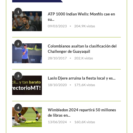
1
ATP 1000 Indian Wells: Monfils cae en
su...
09/03/2023
204,9K vistas
2
Colombianos asaltan la clasificación del
Challenger de Guayaquil
28/10/2017
202,K vistas
3
Laslo Djere arruina la fiesta local y es...
18/10/2020
175,6K vistas
4
Wimbledon 2024 repartirá 50 millones
de libras en...
13/06/2024
160,6K vistas