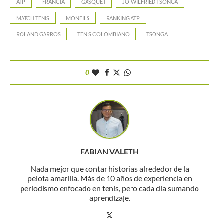
ATP
FRANCIA
GASQUET
JO-WILFRIED TSONGA
MATCH TENIS
MONFILS
RANKING ATP
ROLAND GARROS
TENIS COLOMBIANO
TSONGA
0
FABIAN VALETH
Nada mejor que contar historias alrededor de la
pelota amarilla. Más de 10 años de experiencia en
periodismo enfocado en tenis, pero cada día sumando
aprendizaje.