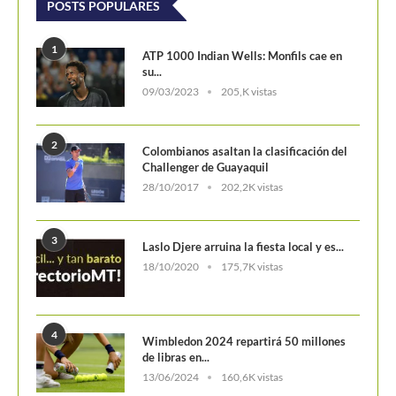
POSTS POPULARES
1
ATP 1000 Indian Wells: Monfils cae en
su...
09/03/2023
205,K vistas
2
Colombianos asaltan la clasificación del
Challenger de Guayaquil
28/10/2017
202,2K vistas
3
Laslo Djere arruina la fiesta local y es...
18/10/2020
175,7K vistas
4
Wimbledon 2024 repartirá 50 millones
de libras en...
13/06/2024
160,6K vistas