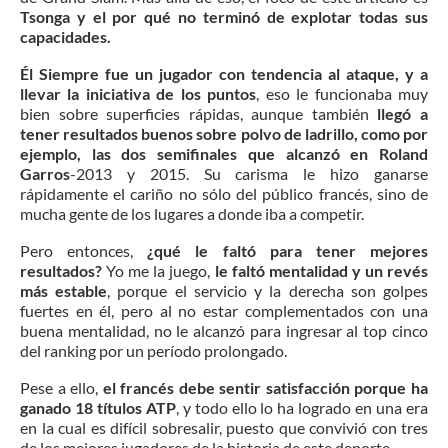
Tsonga y el por qué no terminó de explotar todas sus
capacidades.
Él Siempre fue un jugador con tendencia al ataque, y a
llevar la iniciativa de los puntos
, eso le funcionaba muy
bien sobre superficies rápidas, aunque también
llegó a
tener resultados buenos sobre polvo de ladrillo, como por
ejemplo, las dos semifinales que alcanzó en Roland
Garros
-2013 y 2015. Su carisma le hizo ganarse
rápidamente el cariño no sólo del público francés, sino de
mucha gente de los lugares a donde iba a competir.
Pero entonces,
¿qué le faltó para tener mejores
resultados?
Yo me la juego,
le faltó mentalidad y un revés
más estable
, porque el servicio y la derecha son golpes
fuertes en él, pero al no estar complementados con una
buena mentalidad, no le alcanzó para ingresar al top cinco
del ranking por un período prolongado.
Pese a ello,
el francés debe sentir satisfacción porque ha
ganado 18 títulos ATP
, y todo ello lo ha logrado en una era
en la cual es difícil sobresalir, puesto que convivió con tres
de los mejores jugadores de la historia de este deporte.