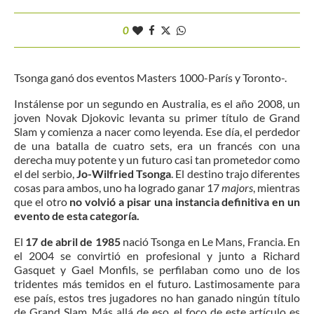
0
Tsonga ganó dos eventos Masters 1000-París y Toronto-.
Instálense por un segundo en Australia, es el año 2008, un
joven Novak Djokovic levanta su primer título de Grand
Slam y comienza a nacer como leyenda. Ese día, el perdedor
de una batalla de cuatro sets, era un francés con una
derecha muy potente y un futuro casi tan prometedor como
el del serbio,
Jo-Wilfried Tsonga
. El destino trajo diferentes
cosas para ambos, uno ha logrado ganar 17
majors
, mientras
que el otro
no volvió a pisar una instancia definitiva en un
evento de esta categoría.
El
17 de abril de 1985
nació Tsonga en Le Mans, Francia. En
el 2004 se convirtió en profesional y junto a Richard
Gasquet y Gael Monfils, se perfilaban como uno de los
tridentes más temidos en el futuro. Lastimosamente para
ese país, estos tres jugadores no han ganado ningún título
de Grand Slam. Más allá de eso, el foco de este artículo es