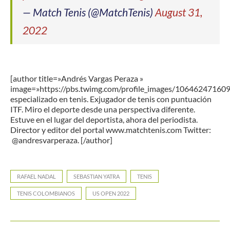
— Match Tenis (@MatchTenis)
August 31,
2022
[author title=»Andrés Vargas Peraza »
image=»https://pbs.twimg.com/profile_images/1064624716
especializado en tenis. Exjugador de tenis con puntuación
ITF. Miro el deporte desde una perspectiva diferente.
Estuve en el lugar del deportista, ahora del periodista.
Director y editor del portal www.matchtenis.com Twitter:
@andresvarperaza. [/author]
RAFAEL NADAL
SEBASTIAN YATRA
TENIS
TENIS COLOMBIANOS
US OPEN 2022