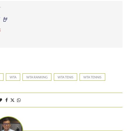
! 🤘
s
WTA
WTA RANKING
WTA TENIS
WTA TENNIS