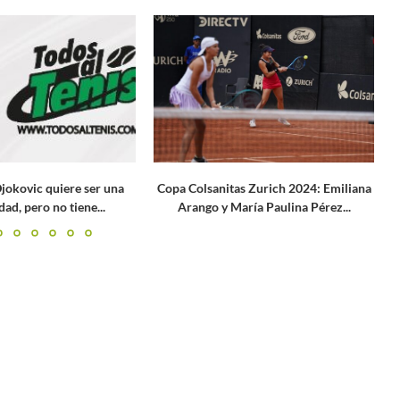
El cielo es exclusivo para
«privilegiados»
s Zurich 2024: Emiliana
E
aría Paulina Pérez...