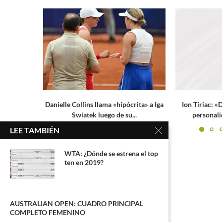
rita» a Iga
Ion Tiriac: «Djokovic quiere ser una
Copa Colsanita
..
personalidad, pero no tiene...
Arango y M
LEE TAMBIÉN
WTA: ¿Dónde se estrena el top
ten en 2019?
AUSTRALIAN OPEN: CUADRO PRINCIPAL
COMPLETO FEMENINO