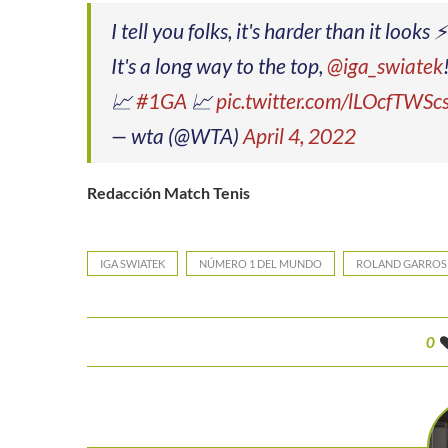
I tell you folks, it's harder than it looks ⚡️
It's a long way to the top,
@iga_swiatek
📈
#1GA
📈
pic.twitter.com/lLOcfTWSc
— wta (@WTA)
April 4, 2022
Redacción Match Tenis
IGA SWIATEK
NÚMERO 1 DEL MUNDO
ROLAND GARROS
0