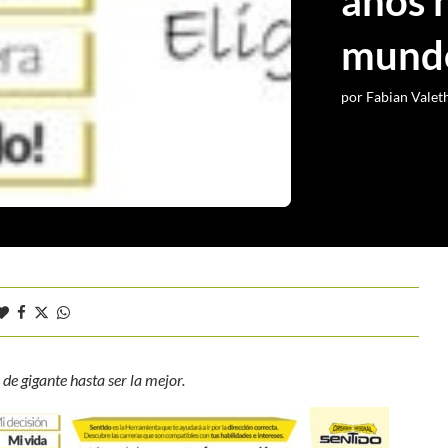
años h
mund
por
Fabian Valet
 de gigante hasta ser la mejor.