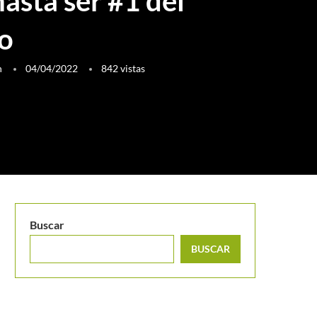
asta ser #1 del
o
h
04/04/2022
842
vistas
Buscar
BUSCAR