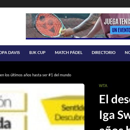
OPA DAVIS
BJK CUP
MATCH PÁDEL
DIRECTORIO
N
en los últimos años hasta ser #1 del mundo
WTA
El de
Iga Sw