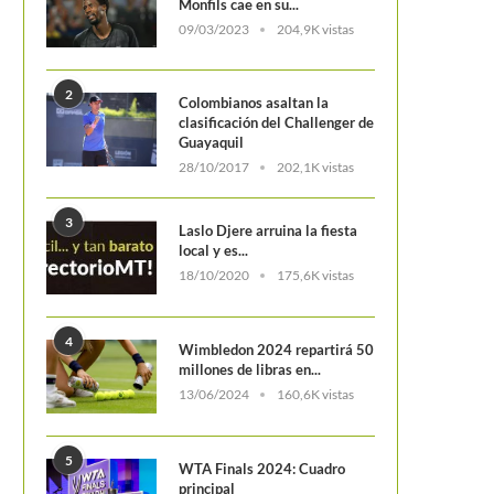
Monfils cae en su...
09/03/2023
204,9K vistas
2
Colombianos asaltan la
clasificación del Challenger de
Guayaquil
28/10/2017
202,1K vistas
3
Laslo Djere arruina la fiesta
miliana Arango tendrá la oportunidad
United Cup 2024: Polonia y Au
local y es...
de jugar un WTA 250...
los primeros clasificados 
18/10/2020
175,6K vistas
4
Wimbledon 2024 repartirá 50
millones de libras en...
13/06/2024
160,6K vistas
5
WTA Finals 2024: Cuadro
principal