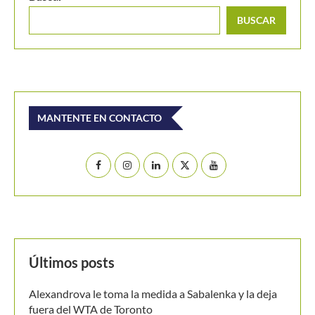
Últimos posts
Alexandrova le toma la medida a Sabalenka y la deja
fuera del WTA de Toronto
Masters 1000 Montreal 2026: programación del
domingo 9 de agosto
Colombia es campeona del Suramericano Sub-16
femenino después de nueve años
Luciana Roa conquista con tan solo 13 años su primer