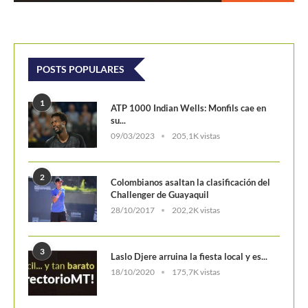
09/03/2023
205,1K vistas
2
Colombianos asaltan la clasificación del
Challenger de Guayaquil
28/10/2017
202,2K vistas
3
Laslo Djere arruina la fiesta local y es...
18/10/2020
175,7K vistas
4
Wimbledon 2024 repartirá 50 millones
de libras en...
13/06/2024
160,6K vistas
5
WTA Finals 2024: Cuadro principal
29/10/2024
156,7K vistas