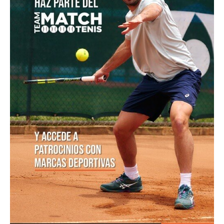
POSTS POPULARES
1
ATP 1000 Indian Wells: Monfils cae en
su...