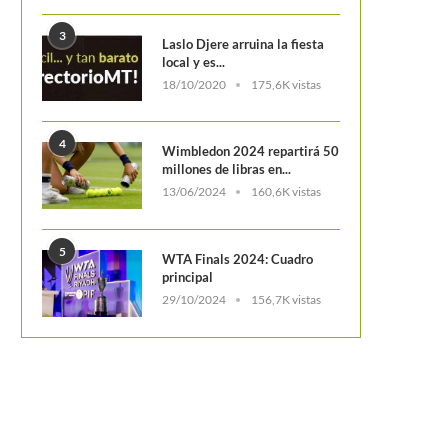
3
Laslo Djere arruina la fiesta
local y es...
18/10/2020
175,6K vistas
4
Wimbledon 2024 repartirá 50
millones de libras en...
13/06/2024
160,6K vistas
5
WTA Finals 2024: Cuadro
principal
29/10/2024
156,7K vistas
umbert gana su segundo título del año
Nicolás Mejía y Johan Rod
y vuela hacia...
alcanzan sus mejores ranki