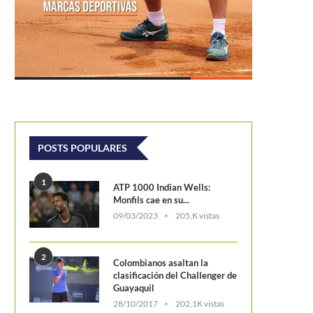
POSTS POPULARES
1
ATP 1000 Indian Wells:
Monfils cae en su...
09/03/2023
205,K vistas
2
Colombianos asaltan la
clasificación del Challenger de
Guayaquil
28/10/2017
202,1K vistas