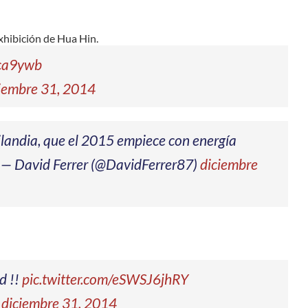
exhibición de Hua Hin.
Zca9ywb
iembre 31, 2014
ilandia, que el 2015 empiece con energía
— David Ferrer (@DavidFerrer87)
diciembre
d !!
pic.twitter.com/eSWSJ6jhRY
)
diciembre 31, 2014