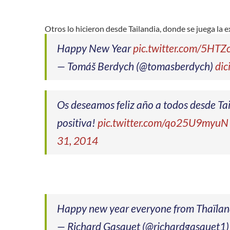
Otros lo hicieron desde Tailandia, donde se juega la 
Happy New Year
pic.twitter.com/5HT
— Tomáš Berdych (@tomasberdych)
dic
Os deseamos feliz año a todos desde Ta
positiva!
pic.twitter.com/qo25U9myuN
31, 2014
Happy new year everyone from Thaïlan
— Richard Gasquet (@richardgasquet1