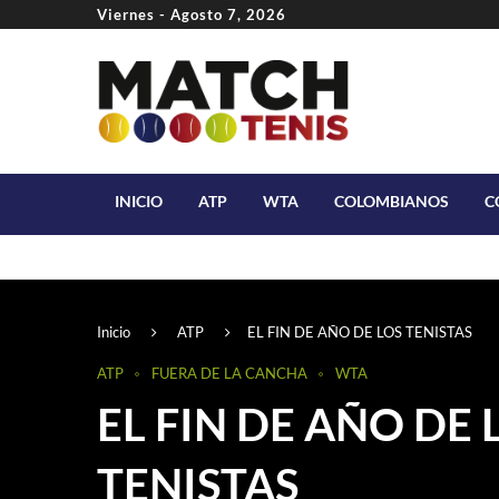
Viernes - Agosto 7, 2026
INICIO
ATP
WTA
COLOMBIANOS
C
Inicio
ATP
EL FIN DE AÑO DE LOS TENISTAS
ATP
FUERA DE LA CANCHA
WTA
EL FIN DE AÑO DE 
TENISTAS