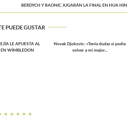
BERDYCH Y RAONIC JUGARÁN LA FINAL EN HUA HIN
TE PUEDE GUSTAR
c: «Tenía dudas si podía
r a mi mejor...
Masters 1000 Montecarlo 2023:
H
Programación del 15 de abril