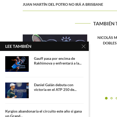
JUAN MARTÍN DEL POTRO NO IRÁ A BRISBANE
TAMBIÉN 
NICOLÁS MEJÍA LE APUESTA AL
Novak Djokovi
DOBLES EN WIMBLEDON
volve
LEE TAMBIÉN
Gauff pasa por encima de
Rakhimova y enfrentará a la...
Daniel Galán debuta con
l duelo de
victoria en el ATP 250 de...
.
Kyrgios abandonaría el circuito este año si gana
un Grand...