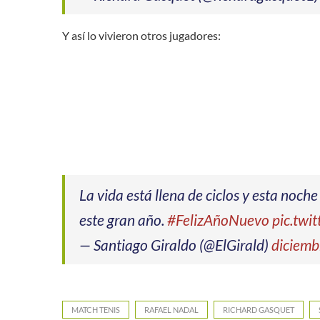
Y así lo vivieron otros jugadores:
La vida está llena de ciclos y esta noch
este gran año.
#FelizAñoNuevo
pic.twi
— Santiago Giraldo (@ElGirald)
diciemb
MATCH TENIS
RAFAEL NADAL
RICHARD GASQUET