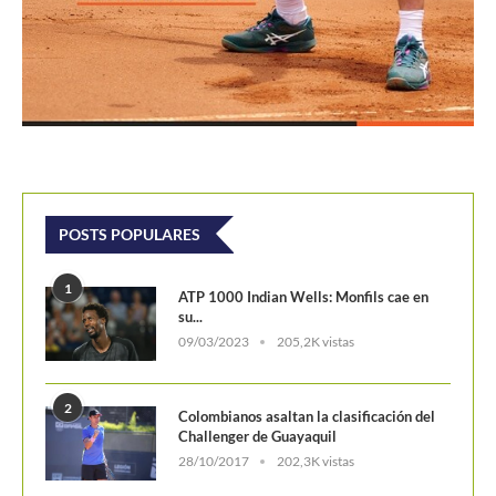
POSTS POPULARES
1
ATP 1000 Indian Wells: Monfils cae en
su...
09/03/2023
205,2K vistas
2
Colombianos asaltan la clasificación del
Challenger de Guayaquil
28/10/2017
202,3K vistas