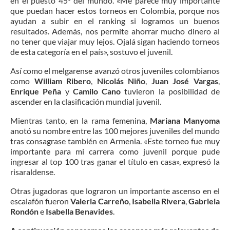
en el puesto 45º del mundo. «Me parece muy importante
que puedan hacer estos torneos en Colombia, porque nos
ayudan a subir en el ranking si logramos un buenos
resultados. Además, nos permite ahorrar mucho dinero al
no tener que viajar muy lejos. Ojalá sigan haciendo torneos
de esta categoría en el país», sostuvo el juvenil.
Así como el melgarense avanzó otros juveniles colombianos
como
William Ribero
,
Nicolás Niño
,
Juan José Vargas
,
Enrique Peña
y
Camilo Cano
tuvieron la posibilidad de
ascender en la clasificación mundial juvenil.
Mientras tanto, en la rama femenina,
Mariana Manyoma
anotó su nombre entre las 100 mejores juveniles del mundo
tras consagrase también en Armenia. «Este torneo fue muy
importante para mi carrera como juvenil porque pude
ingresar al top 100 tras ganar el título en casa», expresó la
risaraldense.
Otras jugadoras que lograron un importante ascenso en el
escalafón fueron
Valeria Carreño
,
Isabella Rivera
,
Gabriela
Rondón
e
Isabella Benavides
.