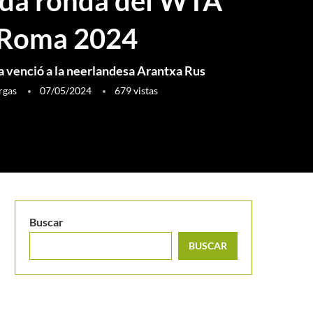
da ronda del WTA
 Roma 2024
 venció a la neerlandesa Arantxa Rus
rgas
07/05/2024
679
vistas
Buscar
BUSCAR