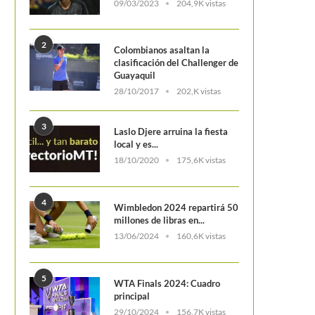
09/03/2023
204,9K vistas
2
Colombianos asaltan la
clasificación del Challenger de
Guayaquil
28/10/2017
202,K vistas
3
Laslo Djere arruina la fiesta
local y es...
18/10/2020
175,6K vistas
4
Wimbledon 2024 repartirá 50
millones de libras en...
13/06/2024
160,6K vistas
5
WTA Finals 2024: Cuadro
principal
29/10/2024
156,7K vistas