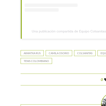
Una publicación compartida de Equipo Colsanita
ARANTXA RUS
CAMILA OSORIO
COLSANITAS
EQU
TENIS COLOMBIANO
0