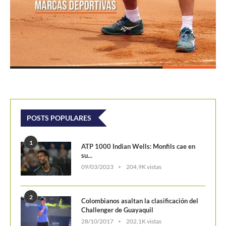
su...
09/03/2023
204,9K vistas
2
Colombianos asaltan la clasificación del
Challenger de Guayaquil
28/10/2017
202,1K vistas
3
Laslo Djere arruina la fiesta local y es...
18/10/2020
175,6K vistas
4
Wimbledon 2024 repartirá 50 millones
de libras en...
13/06/2024
160,6K vistas
5
WTA Finals 2024: Cuadro principal
29/10/2024
156,7K vistas