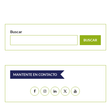
Últimos posts
Colombia disputará el séptimo lugar en el torneo
masculino del Campeonato Mundial Sub-14
Jódar le repite la dosis a Musetti y se anota en
octavos de Montreal
El Masters de Canadá y el hecho que no vivía desde
1996: Conozca de que se trata