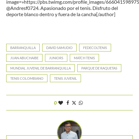
image=»https://pbs.twimg.com/profile_images/6660415989
@Andresf0724. Apasionado por el tenis. Disfruto del
deporte blanco dentro y fuera de la cancha[/author]
BARRANQUILLA
DAVID SAMUDIO
FEDECOLTENIS
JUAN ABUCHAIBE
JUNIORS
MATCH TENIS
MUNDIAL JUVENIL DE BARRANQUILLA
PARQUE DE RAQUETAS
TENIS COLOMBIANO
TENIS JUVENIL
0