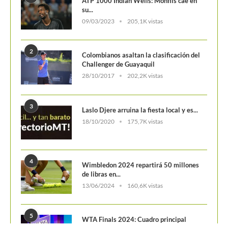
1
ATP 1000 Indian Wells: Monfils cae en
su...
09/03/2023
205,1K vistas
2
Colombianos asaltan la clasificación del
Challenger de Guayaquil
28/10/2017
202,2K vistas
3
Laslo Djere arruina la fiesta local y es...
18/10/2020
175,7K vistas
4
Wimbledon 2024 repartirá 50 millones
de libras en...
13/06/2024
160,6K vistas
5