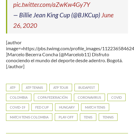
pic.twitter.com/aZwKw4Gy7Y
— Billie Jean King Cup (@BJKCup)
June
26, 2020
[author
image=»https://pbs.twimg.com/profile_images/1122365846
]Marcelo Becerra Concha (@Marcelob11) Disfruto
conociendo el mundo del deporte desde adentro. Bogotá.
[/author]
ATP
ATP TENNIS
ATP TOUR
BUDAPEST
COLOMBIA
COPA FEDERACIÓN
CORONAVIRUS
COVID
COVID-19
FED CUP
HUNGARY
MATCH TENIS
MATCH TENIS COLOMBIA
PLAY-OFF
TENIS
TENNIS