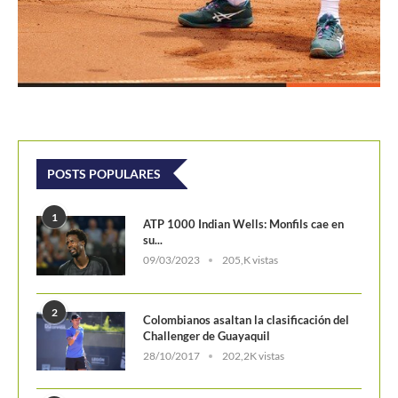
POSTS POPULARES
1
ATP 1000 Indian Wells: Monfils cae en
su...
09/03/2023
205,K vistas
2
Colombianos asaltan la clasificación del
Challenger de Guayaquil
28/10/2017
202,2K vistas