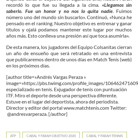
recordó lo que fue su llegada a la cima.
«Llegamos sin
saberlo. Fue un honor y no nos lo quita nadie
. Fuimos
número uno del mundo sin buscarlo». Continuó, «Nunca he
pensado en el ranking. Nuestro objetivo es entrenar y ganar
títulos y ojalá podamos mantener este lugar por muchos
años más. Esto conlleva una presión así que toca asumirla».
De esta manera, los jugadores del Equipo Colsanitas cierran
un año de ensueño que será retratado en una entrevista
que publicaremos dentro de unos días en Match Tenis (web)
en los próximos días.
[author title=»Andrés Vargas Peraza »
image=»https://pbs.twimg.com/profile_images/1064624716
especializado en tenis. Exjugador de tenis con puntuación
ITF. Miro el deporte desde una perspectiva diferente.
Estuve en el lugar del deportista, ahora del periodista.
Director y editor del portal www.matchtenis.com Twitter:
@andresvarperaza. [/author]
ATP
CABAL Y FARAH OBJETIVO 2020
CABAL Y FARAH TENNIS