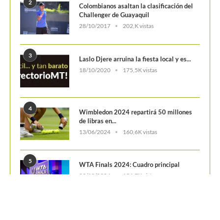
5
WTA Finals 2024: Cuadro principal
29/10/2024
156,7K vistas