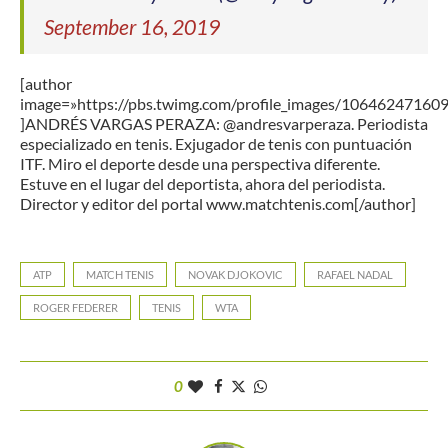
September 16, 2019
[author
image=»https://pbs.twimg.com/profile_images/106462471
]ANDRÉS VARGAS PERAZA: @andresvarperaza. Periodista
especializado en tenis. Exjugador de tenis con puntuación
ITF. Miro el deporte desde una perspectiva diferente.
Estuve en el lugar del deportista, ahora del periodista.
Director y editor del portal www.matchtenis.com[/author]
ATP
MATCH TENIS
NOVAK DJOKOVIC
RAFAEL NADAL
ROGER FEDERER
TENIS
WTA
0