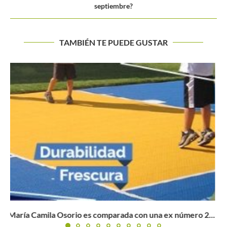
septiembre?
TAMBIÉN TE PUEDE GUSTAR
CABAL Y UN GRAND SLAM INUSUAL
Buscar
BUSCAR