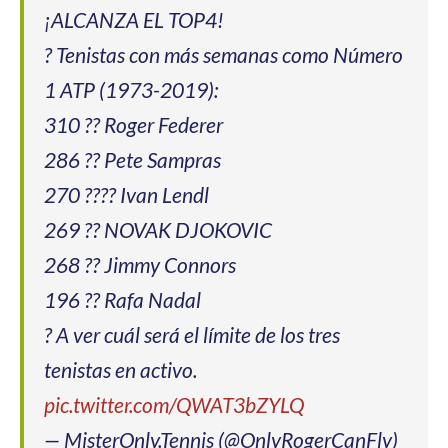
¡ALCANZA EL TOP4!
? Tenistas con más semanas como Número
1 ATP (1973-2019):
310 ?? Roger Federer
286 ?? Pete Sampras
270 ???? Ivan Lendl
269 ?? NOVAK DJOKOVIC
268 ?? Jimmy Connors
196 ?? Rafa Nadal
? A ver cuál será el límite de los tres
tenistas en activo.
pic.twitter.com/QWAT3bZYLQ
— MisterOnly.Tennis (@OnlyRogerCanFly)