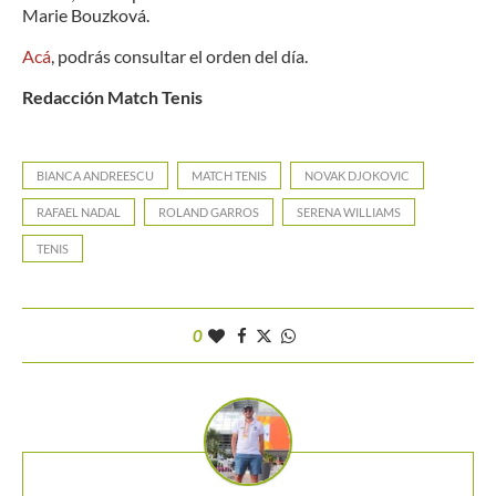
Marie Bouzková.
Acá
, podrás consultar el orden del día.
Redacción Match Tenis
BIANCA ANDREESCU
MATCH TENIS
NOVAK DJOKOVIC
RAFAEL NADAL
ROLAND GARROS
SERENA WILLIAMS
TENIS
0