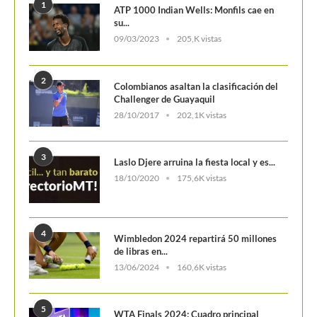
POSTS POPULARES
1
ATP 1000 Indian Wells: Monfils cae en
su...
09/03/2023
205,K vistas
2
Colombianos asaltan la clasificación del
Challenger de Guayaquil
28/10/2017
202,1K vistas