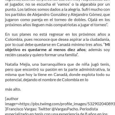
el jugador, no se escucha el ‘vamos’ o la algarabía por un
punto. Los latinos somos dados a la alegría. Sufrí mucho con
los partidos de Alejandro González y Alejandro Gómez, que
jugaron como pareja en el torneo de dobles. Ojalá en los
próximos años lleguen más compatriotas a jugar el torneo”.
En sus planes no está regresar en los próximos años a
Colombia, pues reconoce que desea aspirar a la ciudadanía,
por lo cual debe quedarse en Canadá mínimo tres años. “
Mi
objetivo es quedarme al menos diez años
; además soy
recién casada y quiero formar una familia”.
Natalia Mejía, una barranquillera que de niña jugó tenis,
pero que encontró su pasión en la parte administrativa, la
misma que hoy la tiene en Canadá, donde explota todo su
potencial, dejando el nombre de Colombia en lo
más alto.
[author
image=»https://pbs.twimg.com/profile_images/5329020408
]Francisco Vargas: Twitter @VargasPacho. Periodista
especializado en tenis con una experiencia de 8 años en los