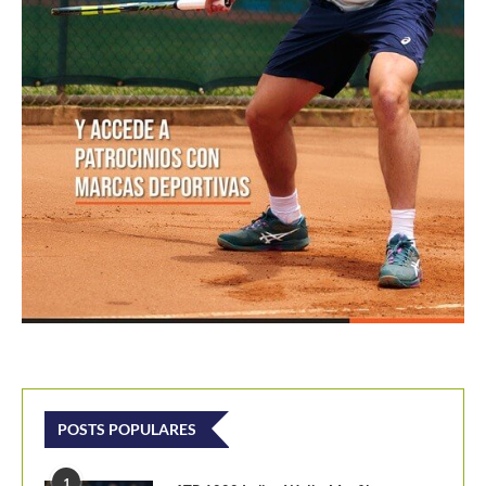
POSTS POPULARES
1
ATP 1000 Indian Wells: Monfils cae en
su...