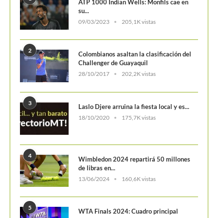
09/03/2023
205,1K vistas
2
Colombianos asaltan la clasificación del
Challenger de Guayaquil
28/10/2017
202,2K vistas
3
Laslo Djere arruina la fiesta local y es...
18/10/2020
175,7K vistas
4
Wimbledon 2024 repartirá 50 millones
de libras en...
13/06/2024
160,6K vistas
5
WTA Finals 2024: Cuadro principal
29/10/2024
156,8K vistas