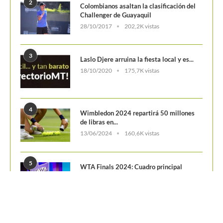
Challenger de Guayaquil
28/10/2017
202,2K vistas
3
Laslo Djere arruina la fiesta local y es...
18/10/2020
175,7K vistas
4
Wimbledon 2024 repartirá 50 millones
de libras en...
13/06/2024
160,6K vistas
5
WTA Finals 2024: Cuadro principal
29/10/2024
156,7K vistas