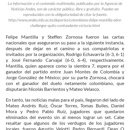
La información y el contenido multimedia, publicados por la Agencia de
Noticias Andes, son de carácter público, libre y gratuito. Pueden ser
reproducidos con la obligatoriedad de citar la fuente.
http://www.andes.info.ec/es/deportes/colombiano-felipe-mantilla-abre-
challenger-quito-contundente-victoria.html
Felipe Mantilla y Steffen Zornosa fueron las cartas
nacionales que aseguraron su paso a la siguiente instancia,
después de dejar en el camino a sus compatriotas e
invitados por la organización, Rodrigo Echavarría (6-3, 6-1)
y José Fernando Carvajal (6-0, 6-4), respectivamente.
Mantilla, quien aparece como la siembra 7, espera por el
ganador del partido entre Juan Montes de Colombia y
Jorge González de México; por su parte Zornosa, chocará
con el ganador del duelo netamente colombiano, que
disputarán Nicolás Barrientos y Mateo Velasco.
En tanto, las noticias malas para el país, llegaron del lado de
Mateo Andrés Ruíz, Óscar Torres, Tomas Builes, Daniel
Mora y Pedro Pablo Ruíz, jugadores que quedaron
eliminados del evento sin al menos lograr un set. Cabe
resaltar que algunos de los verdugos de los jugadores
locales, fueron Agustín Velotti, Pedro Bernardi, Dean O