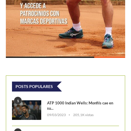
POSTS POPULARES
1
ATP 1000 Indian Wells: Monfils cae en
su...
09/03/2023
205,1K vistas
2
Colombianos asaltan la clasificación del