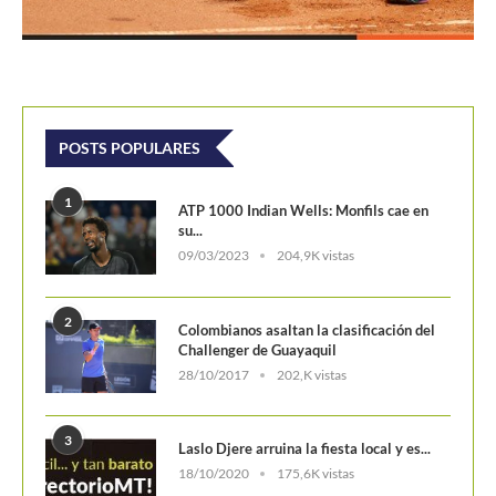
Challenger de Guayaquil
28/10/2017
202,K vistas
3
Laslo Djere arruina la fiesta local y es...
18/10/2020
175,6K vistas
4
Wimbledon 2024 repartirá 50 millones
de libras en...
13/06/2024
160,6K vistas
5
WTA Finals 2024: Cuadro principal
29/10/2024
156,7K vistas