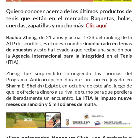
Quiero conocer acerca de los últimos productos de
tenis que están en el mercado: Raquetas, bolas,
cuerdas, zapatillas y mucho más:
Clic
aquí
Baoluo Zheng
, de 21 años y actual 1728 del ranking de la
ATP de sencillos, es el nuevo nombre
involucrado en temas
de apuestas
y esto ha llevado a que reciba una sanción por
la
Agencia Internacional para la Integridad en el Tenis
(ITIA).
Zheng fue sorprendido infringiendo las normas del
Programa Anticorrupción durante un torneo jugado en
Sharm El Sheikh
(Egipto), en octubre de este año, luego de
que le ofreciera dinero a su rival de turno para que perdiera
deliberadamente un encuentro.
La ITIA le impuso nueve
meses de sanción y 5 mil dólares de mult
a.
¿Eres entrenador, tienes un Club, una Academia o