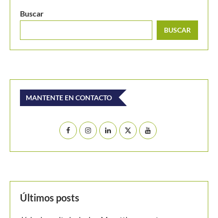
Últimos posts
Jódar le repite la dosis a Musetti y se anota en
octavos de Montreal
El Masters de Canadá y el hecho que no vivía desde
1996: Conozca de que se trata
Emanuela Lares y Alicia Londoño, colombianas
nacidas en Estados Unidos, ilusionan al tenis nacional
Ben Shelton, a por un hito no visto en Montreal desde
hace tres décadas
[Video] De Miñaur cedió ante Norrie pero se llevó el
punto de la jornada en Montreal