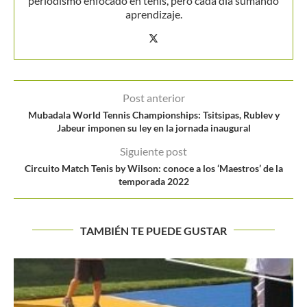
periodismo enfocado en tenis, pero cada día sumando
aprendizaje.
Post anterior
Mubadala World Tennis Championships: Tsitsipas, Rublev y
Jabeur imponen su ley en la jornada inaugural
Siguiente post
Circuito Match Tenis by Wilson: conoce a los ‘Maestros’ de la
temporada 2022
TAMBIÉN TE PUEDE GUSTAR
La fiesta de los ‘Lucky Loser’ en Budapest