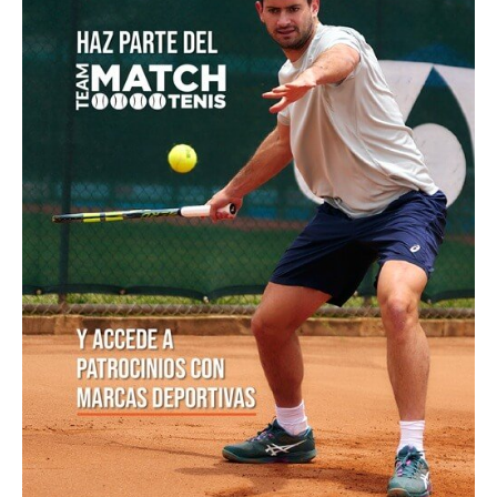
POSTS POPULARES
1
ATP 1000 Indian Wells: Monfils cae en
su...
09/03/2023
204,9K vistas
2
Colombianos asaltan la clasificación del