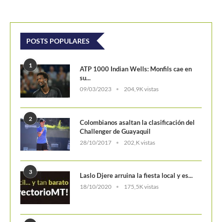
09/03/2023
204,9K vistas
2
Colombianos asaltan la clasificación del
Challenger de Guayaquil
28/10/2017
202,K vistas
3
Laslo Djere arruina la fiesta local y es...
18/10/2020
175,5K vistas
4
Wimbledon 2024 repartirá 50 millones
de libras en...
13/06/2024
160,6K vistas
5
WTA Finals 2024: Cuadro principal
29/10/2024
156,7K vistas