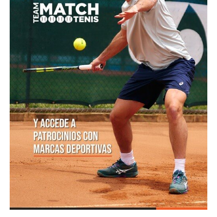
POSTS POPULARES
1
ATP 1000 Indian Wells: Monfils cae en
su...