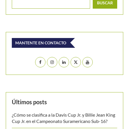
Últimos posts
¿Cómo se clasifica a la Davis Cup Jr. y Billie Jean King
Cup Jr. en el Campeonato Suramericano Sub-16?
Federico Gómez encuentra en China y España el
equilibrio para seguir creciendo como tenista
Colombia cae en los cuartos de final del Campeonato
Mundial Sub-14 de Tenis
Masters 1000 Montreal 2026: los 14 sembrados que