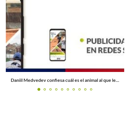
Tsitsipas: «Ya no hago parte de la ‘NextGen’; ahora soy...