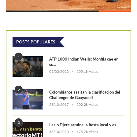
POSTS POPULARES
1
ATP 1000 Indian Wells: Monfils cae en
su...
09/03/2023
205,1K vistas
2
Colombianos asaltan la clasificación del
Challenger de Guayaquil
28/10/2017
202,2K vistas
3
Laslo Djere arruina la fiesta local y es...
18/10/2020
175,7K vistas