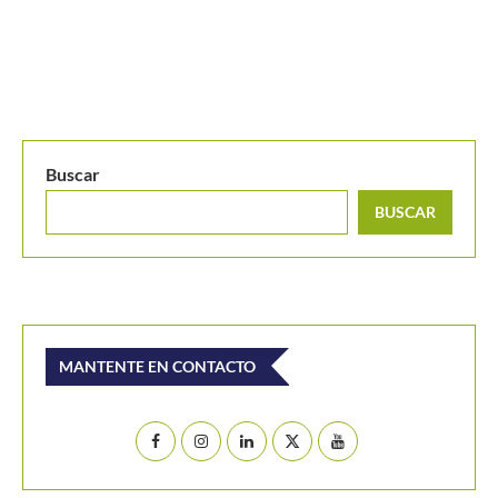
MANTENTE EN CONTACTO
Últimos posts
Jódar le repite la dosis a Musetti y se anota en
octavos de Montreal
El Masters de Canadá y el hecho que no vivía desde
1996: Conozca de que se trata
Emanuela Lares y Alicia Londoño, colombianas