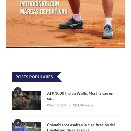
1
ATP 1000 Indian Wells: Monfils cae en
su...
09/03/2023
204,9K vistas
2
Colombianos asaltan la clasificación del
Challenger de Guayaquil
28/10/2017
202,1K vistas
3
Laslo Djere arruina la fiesta local y es...
18/10/2020
175,6K vistas
4
Wimbledon 2024 repartirá 50 millones
de libras en...
13/06/2024
160,6K vistas