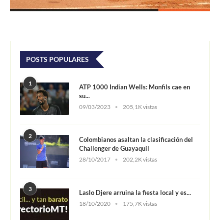
POSTS POPULARES
1
ATP 1000 Indian Wells: Monfils cae en
su...
09/03/2023
205,1K vistas
2
Colombianos asaltan la clasificación del
Challenger de Guayaquil
28/10/2017
202,2K vistas
3
Laslo Djere arruina la fiesta local y es...
18/10/2020
175,7K vistas