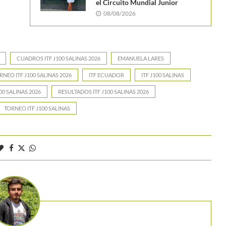
el Circuito Mundial Junior
08/08/2026
CUADROS ITF J100 SALINAS 2026
EMANUELA LARES
NEO ITF J100 SALINAS 2026
ITF ECUADOR
ITF J100 SALINAS
0 SALINAS 2026
RESULTADOS ITF J100 SALINAS 2026
TORNEO ITF J100 SALINAS