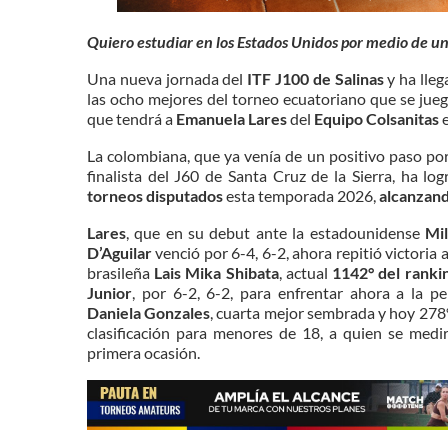
Quiero estudiar en los Estados Unidos por medio de u
Una nueva jornada del
ITF J100 de Salinas
y ha lleg
las ocho mejores del torneo ecuatoriano que se jue
que tendrá a
Emanuela Lares
del
Equipo Colsanitas
e
La colombiana, que ya venía de un positivo paso por 
finalista del J60 de Santa Cruz de la Sierra, ha lo
torneos disputados
esta temporada 2026,
alcanzando
Lares
, que en su debut ante la estadounidense
Mi
D’Aguilar
venció por 6-4, 6-2, ahora repitió victoria a
brasileña
Lais Mika Shibata
, actual
1142° del ranki
Junior
, por 6-2, 6-2, para enfrentar ahora a la p
Daniela Gonzales
, cuarta mejor sembrada y hoy 278°
clasificación para menores de 18, a quien se medi
primera ocasión.