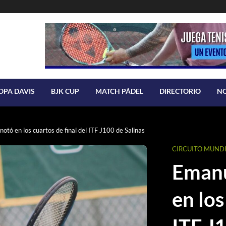
OPA DAVIS
BJK CUP
MATCH PÁDEL
DIRECTORIO
N
otó en los cuartos de final del ITF J100 de Salinas
CIRCUITO MUNDI
Emanu
en los