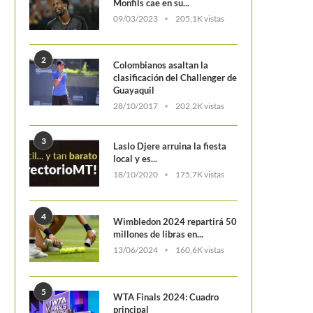
Monfils cae en su...
09/03/2023
205,1K vistas
2
Colombianos asaltan la
clasificación del Challenger de
Guayaquil
28/10/2017
202,2K vistas
Trece tenistas colombianos dicen
Definida la final del Torneo Fu
presente en el Cosat Grado 1...
de la Copa...
3
Laslo Djere arruina la fiesta
local y es...
18/10/2020
175,7K vistas
4
Wimbledon 2024 repartirá 50
millones de libras en...
13/06/2024
160,6K vistas
5
WTA Finals 2024: Cuadro
principal