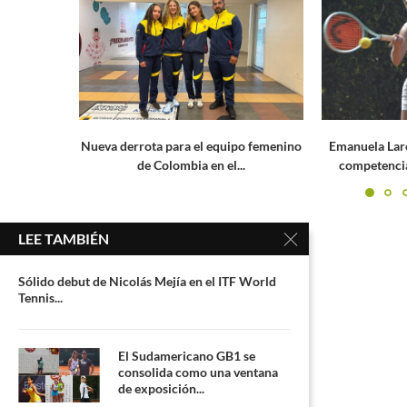
o femenino
Emanuela Lares, lista para afrontar la
Emanuela Lare
.
competencia más importante de...
del J
LEE TAMBIÉN
Sólido debut de Nicolás Mejía en el ITF World
Tennis...
El Sudamericano GB1 se
consolida como una ventana
de exposición...