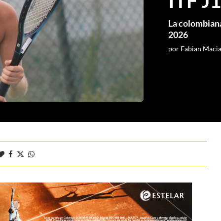
ITF J1
La colombiana
2026
por
Fabian Maci