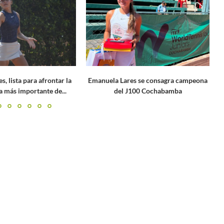
s se consagra campeona
Emanuela Lares cierra con subtítulo
100 Cochabamba
una semana positiva en el...