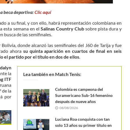
na beca deportiva:
Clic aquí
ado a su final, y con ello, habrá representación colombiana en
ga esta semana en el
Salinas Country Club
sobre pista dura y
n busca de las semifinales.
Bolivia, donde alcanzó las semifinales del J60 de Tarija y fue
grado ahora
su quinta aparición en cuartos de final en seis
 el partido por el título en dos de ellos
.
ldalyn
nte la
Lea también en Match Tenis:
ng ITF
eruana
Colombia es campeona del
 de la
Suramericano Sub-16 femenino
rá por
después de nueve años
08/08/2026
Luciana Roa conquista con tan
solo 13 años su primer título en