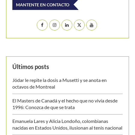
El Masters de Canadá y el hecho que no vivía desde
1996: Conozca de que se trata
Emanuela Lares y Alicia Londoño, colombianas
nacidas en Estados Unidos, ilusionan al tenis nacional
Ben Shelton, a por un hito no visto en Montreal desde
hace tres décadas
[Video] De Miñaur cedió ante Norrie pero se llevó el
punto de la jornada en Montreal