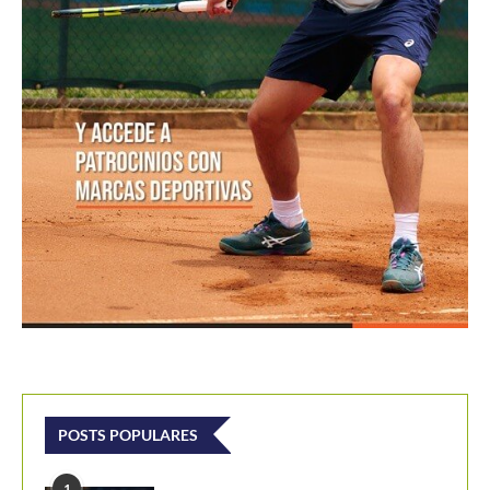
POSTS POPULARES
1
ATP 1000 Indian Wells: Monfils cae en
su...
09/03/2023
204,9K vistas
2
Colombianos asaltan la clasificación del
Challenger de Guayaquil
28/10/2017
202,1K vistas
3
Laslo Djere arruina la fiesta local y es...
18/10/2020
175,6K vistas