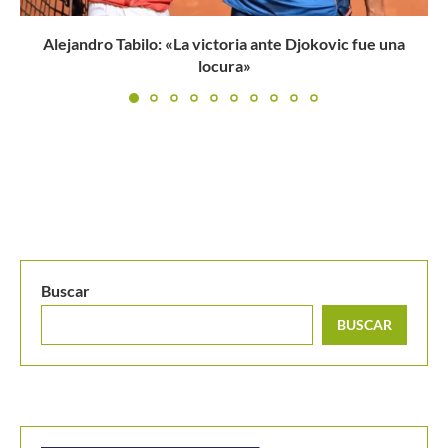
BUSCAR
MANTENTE EN CONTACTO
Últimos posts
Jódar le repite la dosis a Musetti y se anota en
octavos de Montreal