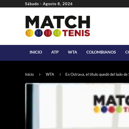
Sábado - Agosto 8, 2026
INICIO
ATP
WTA
COLOMBIANOS
C
Inicio
WTA
En Ostrava, el título quedó del lado d