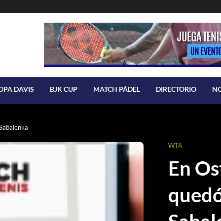
OPA DAVIS
BJK CUP
MATCH PÁDEL
DIRECTORIO
N
e Sabalenka
WTA
En Ost
quedó