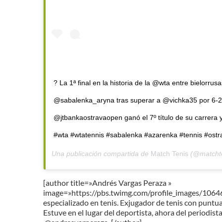
? La 1ª final en la historia de la @wta entre bielorr
@sabalenka_aryna tras superar a @vichka35 por 6-2 
@jtbankaostravaopen ganó el 7º título de su carrera 
#wta #wtatennis #sabalenka #azarenka #tennis #ostra
Una publicación compartida de
Match Tenis
(@matchte
[author title=»Andrés Vargas Peraza »
image=»https://pbs.twimg.com/profile_images/1
especializado en tenis. Exjugador de tenis con puntua
Estuve en el lugar del deportista, ahora del periodis