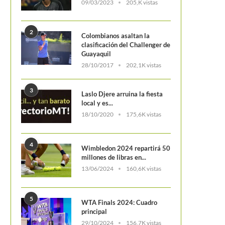
09/03/2023
205,K vistas
2
Colombianos asaltan la
clasificación del Challenger de
Guayaquil
28/10/2017
202,1K vistas
3
Laslo Djere arruina la fiesta
local y es...
18/10/2020
175,6K vistas
4
Wimbledon 2024 repartirá 50
millones de libras en...
13/06/2024
160,6K vistas
5
WTA Finals 2024: Cuadro
principal
29/10/2024
156,7K vistas