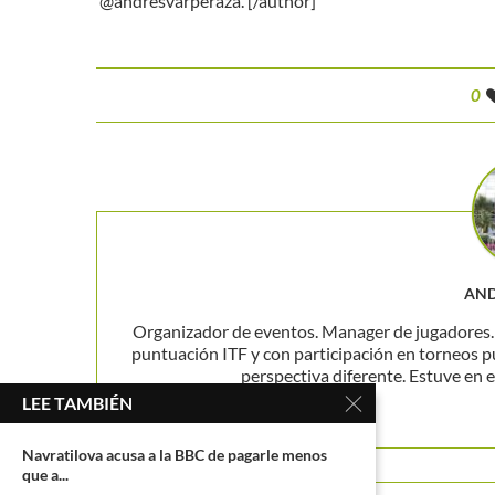
@andresvarperaza. [/author]
0
AND
Organizador de eventos. Manager de jugadores. P
puntuación ITF y con participación en torneos p
perspectiva diferente. Estuve en el
LEE TAMBIÉN
Navratilova acusa a la BBC de pagarle menos
que a...