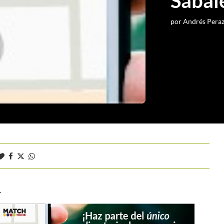
Sabal
por
Andrés Pera
.