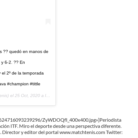
usas ?? quedó en manos de
y 6-2. ?? En
y el 2º de la temporada
va #champion #tittle
nis) el
25 Oct, 2020 a las 9:24 PDT
064624716093239296/ZyWDOQfI_400x400.jpg»]Periodista
ción ITF. Miro el deporte desde una perspectiva diferente.
ta. Director y editor del portal www.matchtenis.com Twitter: