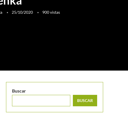
enka
za
25/10/2020
900
vistas
Buscar
BUSCAR