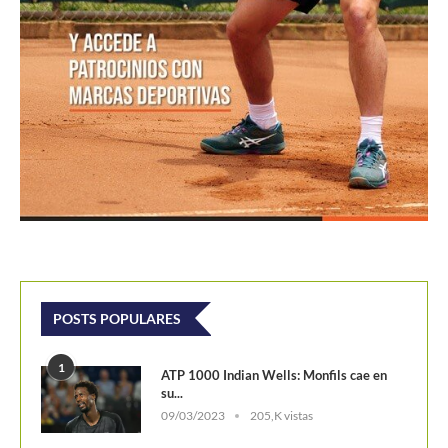
POSTS POPULARES
1
ATP 1000 Indian Wells: Monfils cae en
su...
09/03/2023
205,K vistas