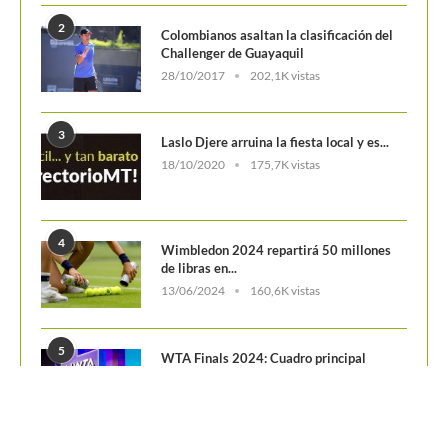
2
Colombianos asaltan la clasificación del
Challenger de Guayaquil
28/10/2017
202,1K vistas
3
Laslo Djere arruina la fiesta local y es...
18/10/2020
175,7K vistas
4
Wimbledon 2024 repartirá 50 millones
de libras en...
13/06/2024
160,6K vistas
5
WTA Finals 2024: Cuadro principal
29/10/2024
156,7K vistas