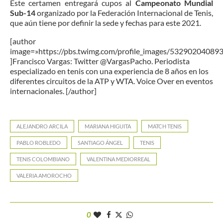
Este certamen entregará cupos al
Campeonato Mundial
Sub-14
organizado por la Federación Internacional de Tenis,
que aún tiene por definir la sede y fechas para este 2021.
[author
image=»https://pbs.twimg.com/profile_images/5329020408
]Francisco Vargas: Twitter @VargasPacho. Periodista
especializado en tenis con una experiencia de 8 años en los
diferentes circuitos de la ATP y WTA. Voice Over en eventos
internacionales. [/author]
ALEJANDRO ARCILA
MARIANA HIGUITA
MATCH TENIS
PABLO ROBLEDO
SANTIAGO ÁNGEL
TENIS
TENIS COLOMBIANO
VALENTINA MEDIORREAL
VALERIA AMOROCHO
0