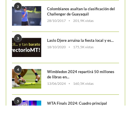
2
Colombianos asaltan la clasificación del
Challenger de Guayaquil
28/10/2017
201,9K vistas
3
Laslo Djere arruina la fiesta local y es...
18/10/2020
175,5K vistas
4
Wimbledon 2024 repartirá 50 millones
de libras en...
13/06/2024
160,5K vistas
5
WTA Finals 2024: Cuadro principal
29/10/2024
156,6K vistas