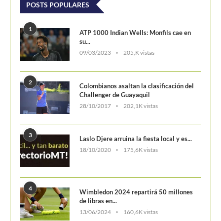
POSTS POPULARES
1
ATP 1000 Indian Wells: Monfils cae en
su...
09/03/2023
205,K vistas
2
Colombianos asaltan la clasificación del
Challenger de Guayaquil
28/10/2017
202,1K vistas
3
Laslo Djere arruina la fiesta local y es...
18/10/2020
175,6K vistas
4
Wimbledon 2024 repartirá 50 millones
de libras en...