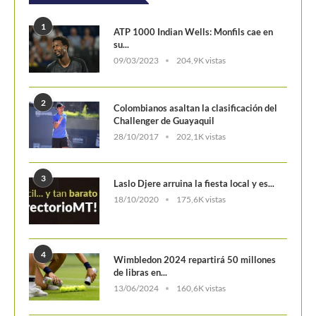
1
ATP 1000 Indian Wells: Monfils cae en
su...
09/03/2023
204,9K vistas
2
Colombianos asaltan la clasificación del
Challenger de Guayaquil
28/10/2017
202,1K vistas
3
Laslo Djere arruina la fiesta local y es...
18/10/2020
175,6K vistas
4
Wimbledon 2024 repartirá 50 millones
de libras en...
13/06/2024
160,6K vistas