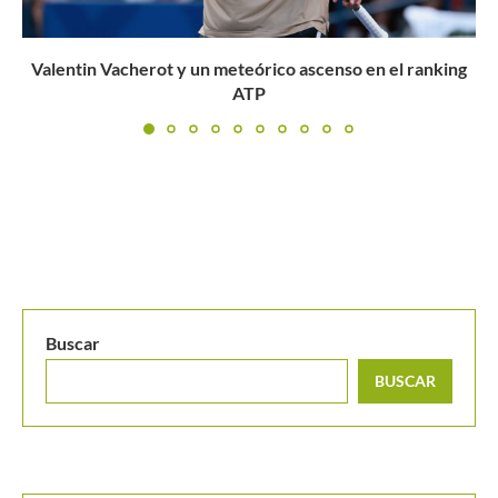
El Circuito JR López entregó sus primeros campeones del
2023
Buscar
BUSCAR