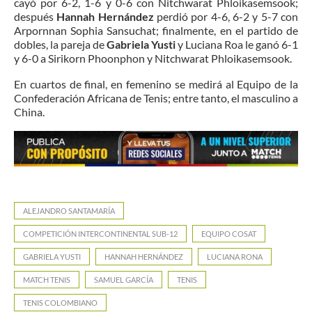
cayó por 6-2, 1-6 y 0-6 con Nitchwarat Phloikasemsook;
después
Hannah Hernández
perdió por 4-6, 6-2 y 5-7 con
Arpornnan Sophia Sansuchat; finalmente, en el partido de
dobles, la pareja de
Gabriela Yusti
y Luciana Roa le ganó 6-1
y 6-0 a Sirikorn Phoonphon y Nitchwarat Phloikasemsook.
En cuartos de final, en femenino se medirá al Equipo de la
Confederación Africana de Tenis; entre tanto, el masculino a
China.
ALEJANDRO SANTAMARÍA
COMPETICIÓN INTERCONTINENTAL SUB-12
EQUIPO COSAT
GABRIELA YUSTI
HANNAH HERNÁNDEZ
LUCIANA RONA
MATCH TENIS
SAMUEL GARCÍA
TENIS
TENIS COLOMBIANO