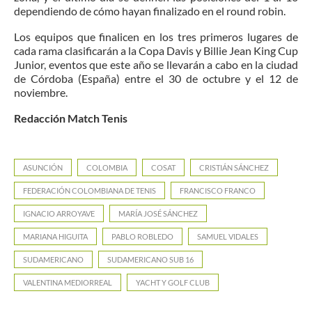
dependiendo de cómo hayan finalizado en el round robin.
Los equipos que finalicen en los tres primeros lugares de
cada rama clasificarán a la Copa Davis y Billie Jean King Cup
Junior, eventos que este año se llevarán a cabo en la ciudad
de Córdoba (España) entre el 30 de octubre y el 12 de
noviembre.
Redacción Match Tenis
ASUNCIÓN
COLOMBIA
COSAT
CRISTIÁN SÁNCHEZ
FEDERACIÓN COLOMBIANA DE TENIS
FRANCISCO FRANCO
IGNACIO ARROYAVE
MARÍA JOSÉ SÁNCHEZ
MARIANA HIGUITA
PABLO ROBLEDO
SAMUEL VIDALES
SUDAMERICANO
SUDAMERICANO SUB 16
VALENTINA MEDIORREAL
YACHT Y GOLF CLUB