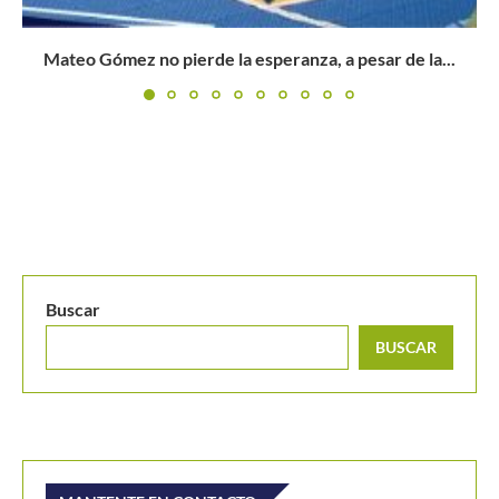
Buscar
BUSCAR
.
MANTENTE EN CONTACTO
Últimos posts
Jódar le repite la dosis a Musetti y se anota en
octavos de Montreal