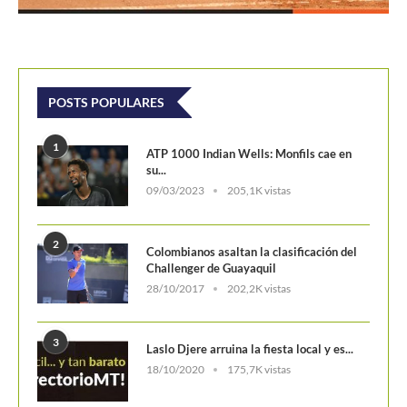
POSTS POPULARES
1
ATP 1000 Indian Wells: Monfils cae en
su...
09/03/2023
205,1K vistas
2
Colombianos asaltan la clasificación del
Challenger de Guayaquil
28/10/2017
202,2K vistas
3
Laslo Djere arruina la fiesta local y es...
18/10/2020
175,7K vistas