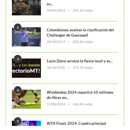
su...
09/03/2023
205,1K vistas
2
Colombianos asaltan la clasificación del
Challenger de Guayaquil
28/10/2017
202,2K vistas
3
Laslo Djere arruina la fiesta local y es...
18/10/2020
175,7K vistas
4
Wimbledon 2024 repartirá 50 millones
de libras en...
13/06/2024
160,6K vistas
5
WTA Finals 2024: Cuadro principal
29/10/2024
156,7K vistas