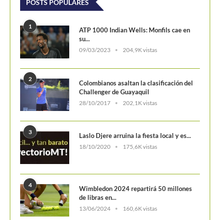
POSTS POPULARES
1
ATP 1000 Indian Wells: Monfils cae en
su...
09/03/2023
204,9K vistas
2
Colombianos asaltan la clasificación del
Challenger de Guayaquil
28/10/2017
202,1K vistas
3
Laslo Djere arruina la fiesta local y es...
18/10/2020
175,6K vistas
4
Wimbledon 2024 repartirá 50 millones
de libras en...
13/06/2024
160,6K vistas