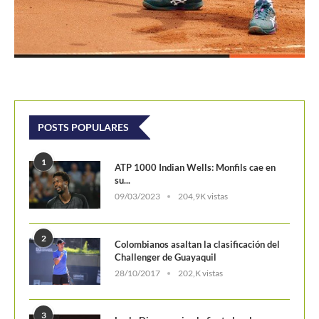
POSTS POPULARES
1
ATP 1000 Indian Wells: Monfils cae en
su...
09/03/2023
204,9K vistas
2
Colombianos asaltan la clasificación del
Challenger de Guayaquil
28/10/2017
202,K vistas
3