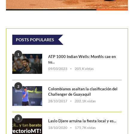
POSTS POPULARES
1
ATP 1000 Indian Wells: Monfils cae en
su...
09/03/2023
205,K vistas
2
Colombianos asaltan la clasificación del
Challenger de Guayaquil
28/10/2017
202,1K vistas
3
Laslo Djere arruina la fiesta local y es...
18/10/2020
175,7K vistas