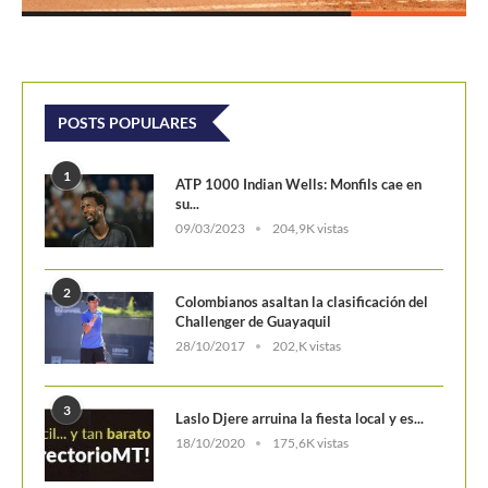
POSTS POPULARES
1
ATP 1000 Indian Wells: Monfils cae en
su...
09/03/2023
204,9K vistas
2
Colombianos asaltan la clasificación del
Challenger de Guayaquil
28/10/2017
202,K vistas
3
Laslo Djere arruina la fiesta local y es...
18/10/2020
175,6K vistas