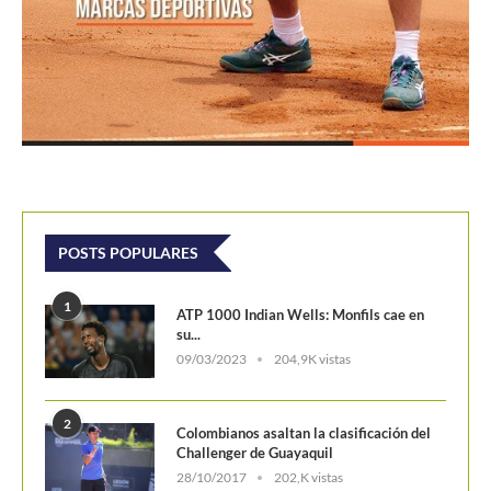
POSTS POPULARES
1
ATP 1000 Indian Wells: Monfils cae en
su...
09/03/2023
204,9K vistas
2
Colombianos asaltan la clasificación del
Challenger de Guayaquil
28/10/2017
202,K vistas