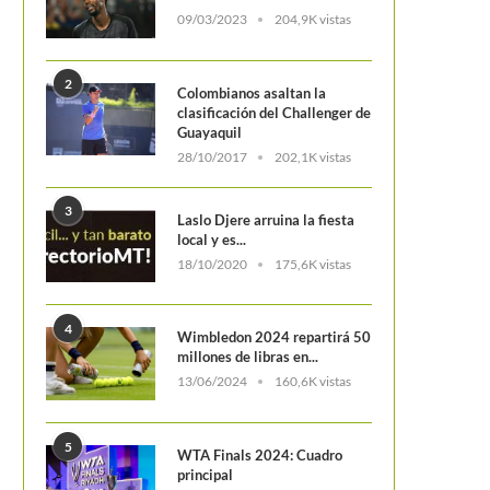
09/03/2023
204,9K vistas
2
Colombianos asaltan la
clasificación del Challenger de
Guayaquil
28/10/2017
202,1K vistas
3
Laslo Djere arruina la fiesta
local y es...
18/10/2020
175,6K vistas
4
Wimbledon 2024 repartirá 50
millones de libras en...
13/06/2024
160,6K vistas
5
WTA Finals 2024: Cuadro
principal